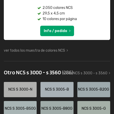
2.050 colores NCS
29,5 x 4,5 cm
10 colores por página
Info / pedido
ver todos los muestra de colores NCS
Otro NCS s 3000 - s 3560
(286)
todos NCS s 3000 - s 3560
NCS S 3000-N
NCS S 3005-B
NCS S 3005-B20G
NCS S 3005-B50G
NCS S 3005-B80G
NCS S 3005-G