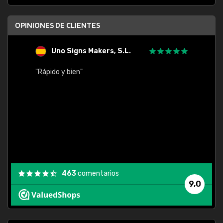
OPINIONES DE CLIENTES
Uno Signs Makers, S.L.
s
"Rápido y bien"
"Buen 
consu
463
comentarios
9,0