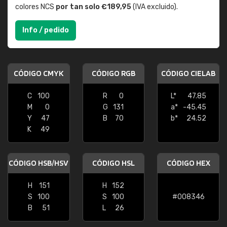
colores NCS
por tan solo €189,95
(IVA excluido).
Info / pedido
CÓDIGO CMYK
CÓDIGO RGB
CÓDIGO CIELAB
C
100
R
0
L*
47.85
M
0
G
131
a*
-45.45
Y
47
B
70
b*
24.52
K
49
CÓDIGO HSB/HSV
CÓDIGO HSL
CÓDIGO HEX
H
151
H
152
S
100
S
100
#008346
B
51
L
26