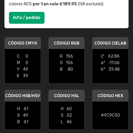
colores NCS
por tan solo €189,95
(IVA excluido).
Info / pedido
CÓDIGO CMYK
CÓDIGO RGB
CÓDIGO CIELAB
C
0
R
156
L*
62.86
M
0
G
156
a*
-11.06
Y
49
B
80
b*
39.48
K
39
CÓDIGO HSB/HSV
CÓDIGO HSL
CÓDIGO HEX
H
61
H
60
S
49
S
32
#9C9C50
B
61
L
46