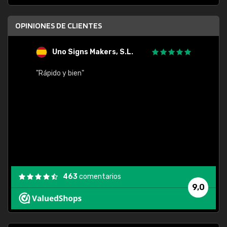
OPINIONES DE CLIENTES
Uno Signs Makers, S.L.
s
"Rápido y bien"
"Buen 
consu
463
comentarios
9,0