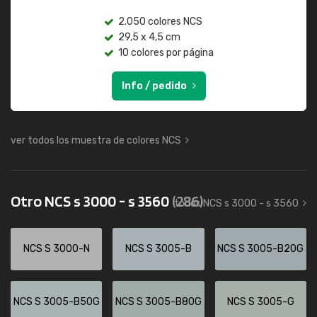
2.050 colores NCS
29,5 x 4,5 cm
10 colores por página
Info / pedido
ver todos los muestra de colores NCS
Otro NCS s 3000 - s 3560
(286)
todos NCS s 3000 - s 3560
NCS S 3000-N
NCS S 3005-B
NCS S 3005-B20G
NCS S 3005-B50G
NCS S 3005-B80G
NCS S 3005-G