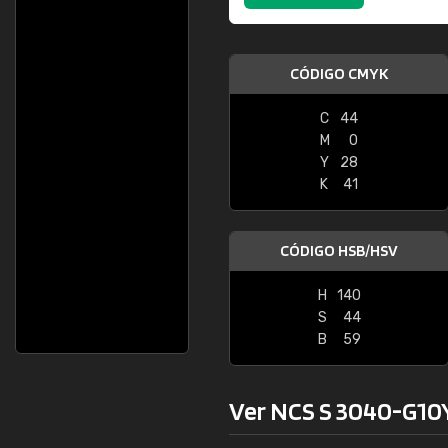
CÓDIGO CMYK
C
44
M
0
Y
28
K
41
CÓDIGO HSB/HSV
H
140
S
44
B
59
Ver NCS S 3040-G10Y 