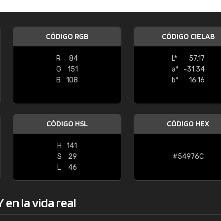
Enrique
"Buen servicio. No obstante No es fá
CÓDIGO RGB
CÓDIGO CIELAB
encontrar/comprar lo que se busca"
R
84
L*
57.17
G
151
a*
-31.34
B
108
b*
16.16
CÓDIGO HSL
CÓDIGO HEX
H
141
S
29
#54976C
L
46
en la vida real