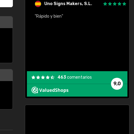
Uno Signs Makers, S.L.
cil
"Rápido y bien"
"
c
463
comentarios
9,0