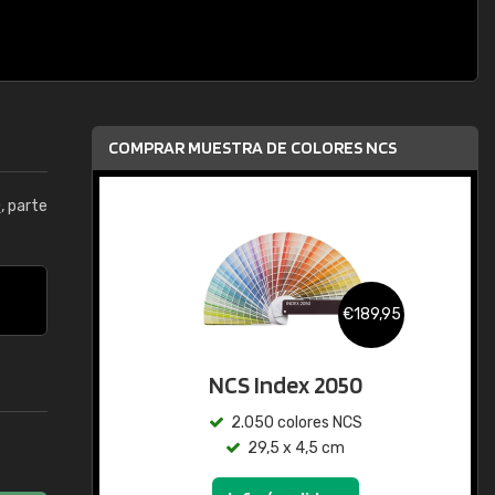
COMPRAR MUESTRA DE COLORES NCS
0
, parte
€189,95
NCS Index 2050
2.050 colores NCS
29,5 x 4,5 cm