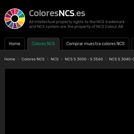
Colores
NCS
.es
All intellectual property rights to the NCS trademark
and NCS system are the property of NCS Colour AB
Home
Colores NCS
Comprar muestra colores NCS
Home
Colores NCS
NCS
NCS S 3000 - S 3560
NCS S 3040-