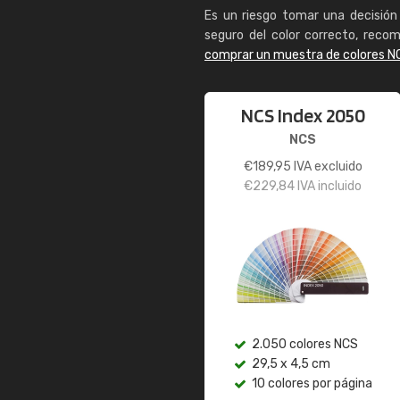
Es un riesgo tomar una decisión 
seguro del color correcto, reco
comprar un muestra de colores N
NCS Index 2050
NCS
€
189,95
IVA excluido
€
229,84
IVA incluido
2.050 colores NCS
29,5 x 4,5 cm
10 colores por página