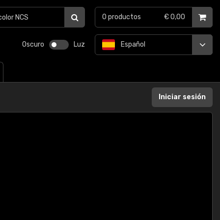
0
productos
€ 0,00
Oscuro
Luz
Español
Iniciar sesión