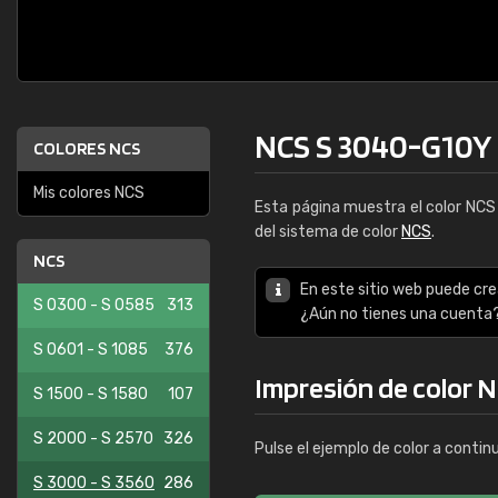
NCS S 3040-G10Y
COLORES NCS
Mis colores NCS
Esta página muestra el color NC
del sistema de color
NCS
.
NCS
En este sitio web puede cre
S 0300 - S 0585
313
¿Aún no tienes una cuenta
S 0601 - S 1085
376
Impresión de color 
S 1500 - S 1580
107
S 2000 - S 2570
326
Pulse el ejemplo de color a contin
S 3000 - S 3560
286