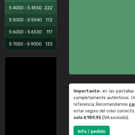
S 4000 - S 4550
222
S 5000 - S 5540
172
S 6000 - S 6530
117
S 7000 - S 9000
133
Importante:
en las pantallas
completamente auténticos. Use
referencia. Recomendamos
co
estar seguro del color correct
solo €189,95
(IVA excluido).
Info / pedido