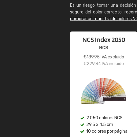
Es un riesgo tomar una decisión 
seguro del color correcto, reco
comprar un muestra de colores N
NCS Index 2050
NCS
€
189,95
IVA excluido
€
229,84
IVA incluido
2.050 colores NCS
29,5 x 4,5 cm
10 colores por página