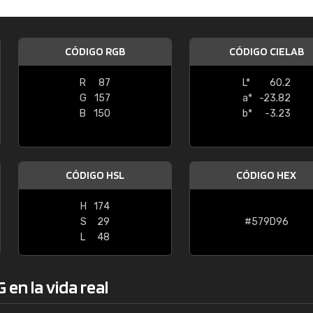
Enrique
"Buen servicio. No obstante No es fá
CÓDIGO RGB
CÓDIGO CIELAB
encontrar/comprar lo que se busca"
R
87
L*
60.2
G
157
a*
-23.82
B
150
b*
-3.23
CÓDIGO HSL
CÓDIGO HEX
H
174
S
29
#579D96
L
48
en la vida real