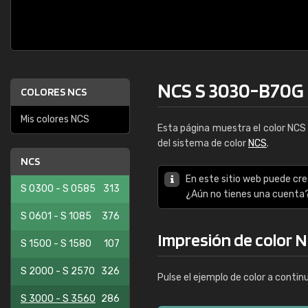
NCS S 3030-B70G
COLORES NCS
Mis colores NCS
Esta página muestra el color NC
del sistema de color
NCS
.
NCS
En este sitio web puede cre
S 0300 - S 0585
313
¿Aún no tienes una cuenta
S 0601 - S 1085
376
Impresión de color 
S 1500 - S 1580
107
S 2000 - S 2570
326
Pulse el ejemplo de color a contin
S 3000 - S 3560
286