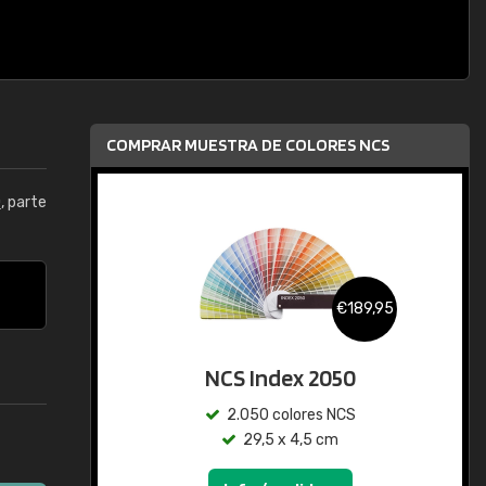
COMPRAR MUESTRA DE COLORES NCS
0
, parte
€189,95
NCS Index 2050
2.050 colores NCS
29,5 x 4,5 cm