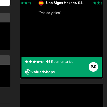
Uno Signs Makers, S.L.
cil
"Rápido y bien"
"
c
463
comentarios
9,0