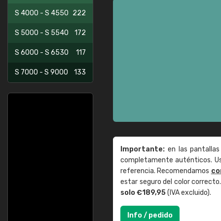
S 4000 - S 4550
222
S 5000 - S 5540
172
S 6000 - S 6530
117
S 7000 - S 9000
133
Importante:
en las pantallas
completamente auténticos. Use
referencia. Recomendamos
co
estar seguro del color correct
solo €189,95
(IVA excluido).
Info / pedido