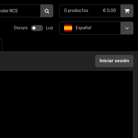
0
productos
€ 0,00
Oscuro
Luz
Español
Iniciar sesión