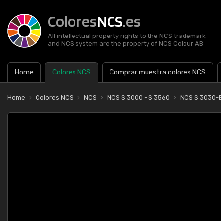
Colores
NCS
.es
All intellectual property rights to the NCS trademark
and NCS system are the property of NCS Colour AB
Home
Colores NCS
Comprar muestra colores NCS
Home
Colores NCS
NCS
NCS S 3000 - S 3560
NCS S 3030-