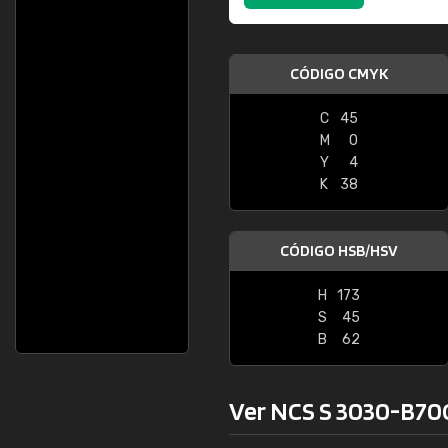
CÓDIGO CMYK
C
45
M
0
Y
4
K
38
CÓDIGO HSB/HSV
H
173
S
45
B
62
Ver NCS S 3030-B70G 