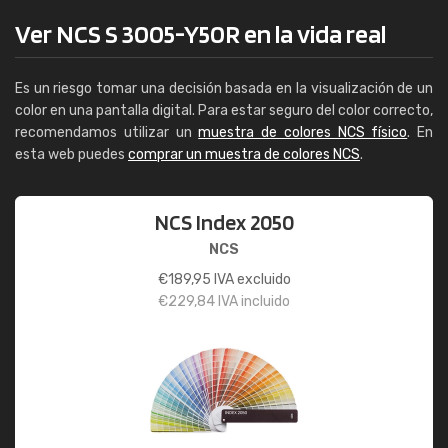
Ver NCS S 3005-Y50R en la vida real
Es un riesgo tomar una decisión basada en la visualización de un
color en una pantalla digital. Para estar seguro del color correcto,
recomendamos utilizar un
muestra de colores NCS físico
. En
esta web puedes
comprar un muestra de colores NCS
.
NCS Index 2050
NCS
€
189,95
IVA excluido
€
229,84
IVA incluido