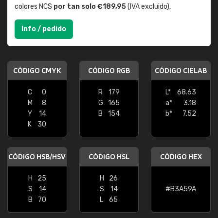
colores NCS
por tan solo €189,95
(IVA excluido).
Info / pedido
CÓDIGO CMYK
CÓDIGO RGB
CÓDIGO CIELAB
C
0
R
179
L*
68.63
M
8
G
165
a*
3.18
Y
14
B
154
b*
7.52
K
30
CÓDIGO HSB/HSV
CÓDIGO HSL
CÓDIGO HEX
H
25
H
26
S
14
S
14
#B3A59A
B
70
L
65