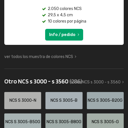
2.050 colores NCS
29,5 x 4,5 cm
10 colores por página
Info / pedido
ver todos los muestra de colores NCS
Otro NCS s 3000 - s 3560
(286)
todos NCS s 3000 - s 3560
NCS S 3000-N
NCS S 3005-B
NCS S 3005-B20G
NCS S 3005-B50G
NCS S 3005-B80G
NCS S 3005-G