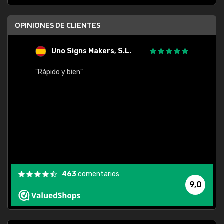
OPINIONES DE CLIENTES
Uno Signs Makers, S.L.
s
"Rápido y bien"
"Buen 
consu
463
comentarios
9,0