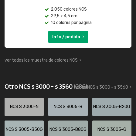
2.050 colores NCS
29,5 x 4,5 cm
10 colores por página
Info / pedido
ver todos los muestra de colores NCS
Otro NCS s 3000 - s 3560
(286)
todos NCS s 3000 - s 3560
NCS S 3000-N
NCS S 3005-B
NCS S 3005-B20G
NCS S 3005-B50G
NCS S 3005-B80G
NCS S 3005-G