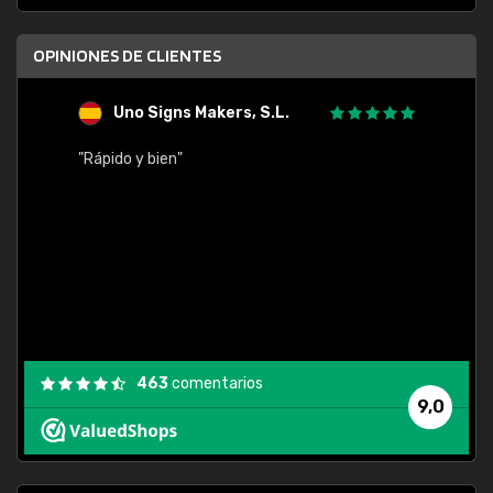
OPINIONES DE CLIENTES
Uno Signs Makers, S.L.
s
"Rápido y bien"
"Buen 
consu
463
comentarios
9,0