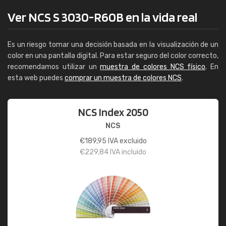
Ver NCS S 3030-R60B en la vida real
Es un riesgo tomar una decisión basada en la visualización de un
color en una pantalla digital. Para estar seguro del color correcto,
recomendamos utilizar un
muestra de colores NCS físico
. En
esta web puedes
comprar un muestra de colores NCS
.
NCS Index 2050
NCS
€
189,95
IVA excluido
€
229,84
IVA incluido