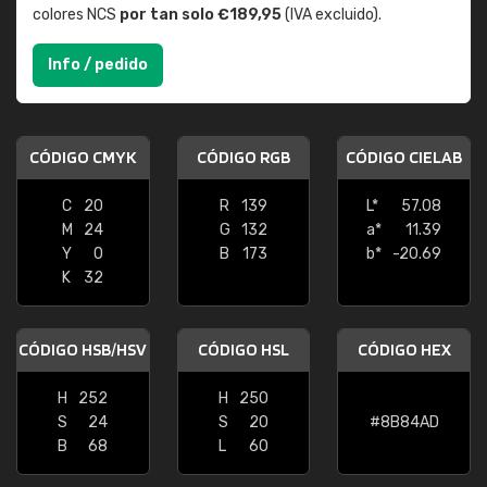
colores NCS
por tan solo €189,95
(IVA excluido).
Info / pedido
CÓDIGO CMYK
CÓDIGO RGB
CÓDIGO CIELAB
C
20
R
139
L*
57.08
M
24
G
132
a*
11.39
Y
0
B
173
b*
-20.69
K
32
CÓDIGO HSB/HSV
CÓDIGO HSL
CÓDIGO HEX
H
252
H
250
S
24
S
20
#8B84AD
B
68
L
60