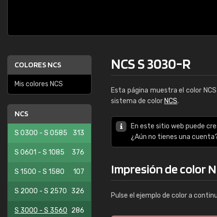
NCS S 3030-R
COLORES NCS
Mis colores NCS
Esta página muestra el color NC
sistema de color
NCS
.
NCS
En este sitio web puede cre
S 0300 - S 0585
313
¿Aún no tienes una cuenta
S 0601 - S 1085
376
Impresión de color 
S 1500 - S 1580
107
S 2000 - S 2570
326
Pulse el ejemplo de color a contin
S 3000 - S 3560
286