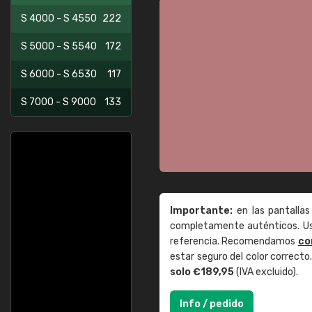
S 4000 - S 4550
222
S 5000 - S 5540
172
S 6000 - S 6530
117
S 7000 - S 9000
133
Importante:
en las pantallas
completamente auténticos. Use
referencia. Recomendamos
co
estar seguro del color correct
solo €189,95
(IVA excluido).
Info / pedido