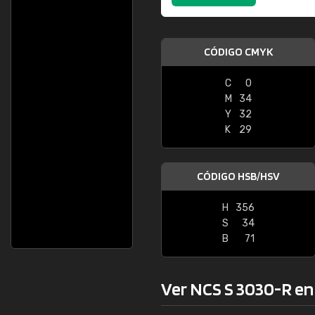
CÓDIGO CMYK
C
0
M
34
Y
32
K
29
CÓDIGO HSB/HSV
H
356
S
34
B
71
Ver NCS S 3030-R en l