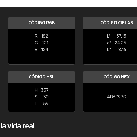
Enrique
"Buen servicio. No obstante No es fá
CÓDIGO RGB
CÓDIGO CIELAB
encontrar/comprar lo que se busca"
R
182
L*
57.15
G
121
a*
24.25
B
124
b*
8.16
CÓDIGO HSL
CÓDIGO HEX
H
357
S
30
#B6797C
L
59
a vida real