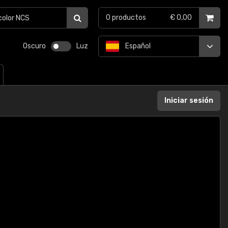
0
productos
€ 0,00
Oscuro
Luz
Español
Iniciar sesión