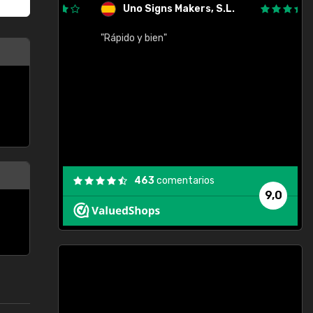
Uno Signs Makers, S.L.
cil
"Rápido y bien"
"
c
463
comentarios
9,0