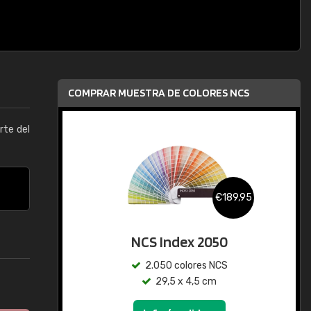
COMPRAR MUESTRA DE COLORES NCS
arte del
€189,95
NCS Index 2050
2.050 colores NCS
29,5 x 4,5 cm