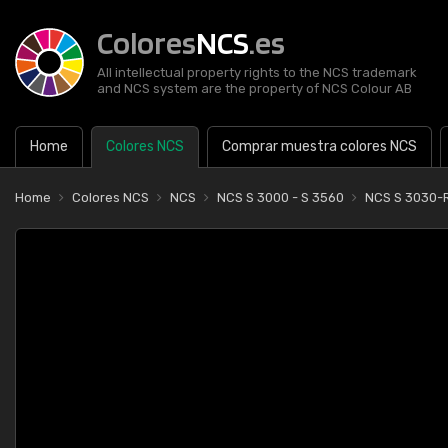
Colores
NCS
.es
All intellectual property rights to the NCS trademark
and NCS system are the property of NCS Colour AB
Home
Colores NCS
Comprar muestra colores NCS
Home
Colores NCS
NCS
NCS S 3000 - S 3560
NCS S 3030-