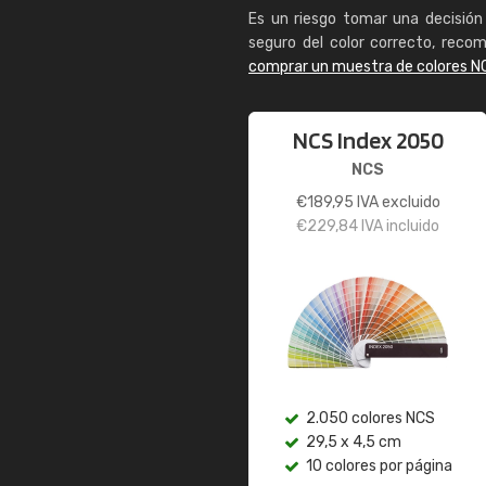
Es un riesgo tomar una decisión 
seguro del color correcto, reco
comprar un muestra de colores N
NCS Index 2050
NCS
€
189,95
IVA excluido
€
229,84
IVA incluido
2.050 colores NCS
29,5 x 4,5 cm
10 colores por página