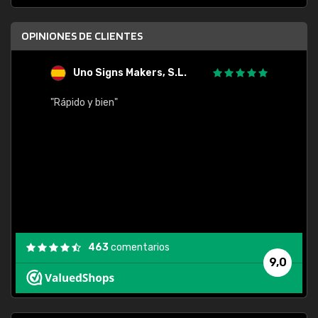
OPINIONES DE CLIENTES
Uno Signs Makers, S.L.
s
"Rápido y bien"
"Buen 
consu
463
comentarios
9,0