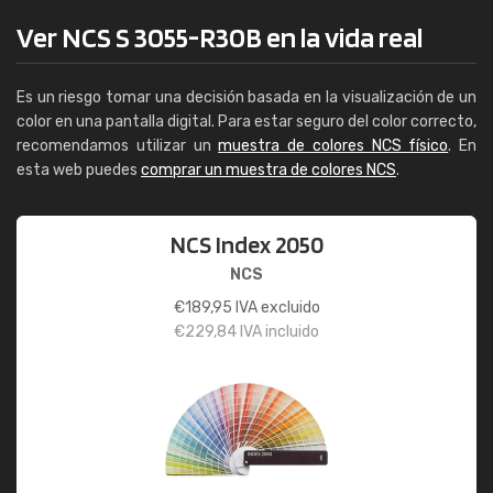
Ver NCS S 3055-R30B en la vida real
Es un riesgo tomar una decisión basada en la visualización de un
color en una pantalla digital. Para estar seguro del color correcto,
recomendamos utilizar un
muestra de colores NCS físico
. En
esta web puedes
comprar un muestra de colores NCS
.
NCS Index 2050
NCS
€
189,95
IVA excluido
€
229,84
IVA incluido