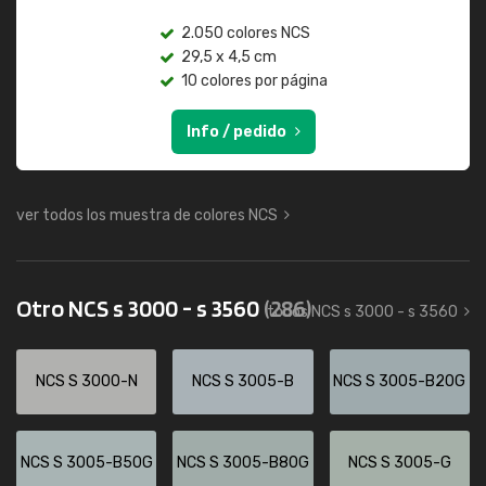
2.050 colores NCS
29,5 x 4,5 cm
10 colores por página
Info / pedido
ver todos los muestra de colores NCS
Otro NCS s 3000 - s 3560
(286)
todos NCS s 3000 - s 3560
NCS S 3000-N
NCS S 3005-B
NCS S 3005-B20G
NCS S 3005-B50G
NCS S 3005-B80G
NCS S 3005-G