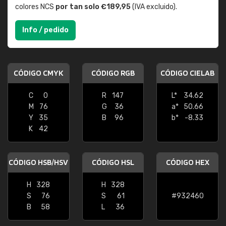
colores NCS
por tan solo €189,95
(IVA excluido).
Info / pedido
CÓDIGO CMYK
CÓDIGO RGB
CÓDIGO CIELAB
C
0
R
147
L*
34.62
M
76
G
36
a*
50.66
Y
35
B
96
b*
-8.33
K
42
CÓDIGO HSB/HSV
CÓDIGO HSL
CÓDIGO HEX
H
328
H
328
S
76
S
61
#932460
B
58
L
36