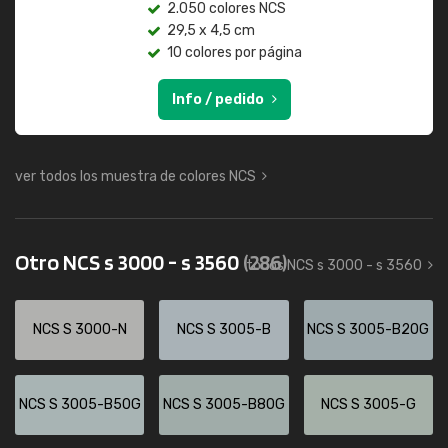
2.050 colores NCS
29,5 x 4,5 cm
10 colores por página
Info / pedido
ver todos los muestra de colores NCS
Otro NCS s 3000 - s 3560
(286)
todos NCS s 3000 - s 3560
NCS S 3000-N
NCS S 3005-B
NCS S 3005-B20G
NCS S 3005-B50G
NCS S 3005-B80G
NCS S 3005-G