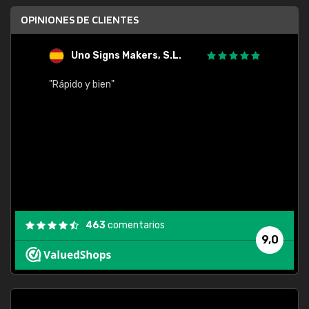
OPINIONES DE CLIENTES
Uno Signs Makers, S.L.
s
"Rápido y bien"
"Buen 
consu
463
comentarios
9,0