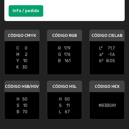
Info / pedido
CÓDIGO CMYK
CÓDIGO RGB
CÓDIGO CIELAB
C
0
R
179
L*
71.7
M
2
G
176
a*
-1.6
Y
10
B
161
b*
8.05
K
30
CÓDIGO HSB/HSV
CÓDIGO HSL
CÓDIGO HEX
H
50
H
50
S
10
S
11
#B3B0A1
B
70
L
67