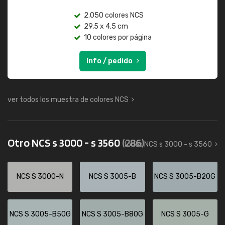
2.050 colores NCS
29,5 x 4,5 cm
10 colores por página
Info / pedido
ver todos los muestra de colores NCS
Otro NCS s 3000 - s 3560
(286)
todos NCS s 3000 - s 3560
NCS S 3000-N
NCS S 3005-B
NCS S 3005-B20G
NCS S 3005-B50G
NCS S 3005-B80G
NCS S 3005-G