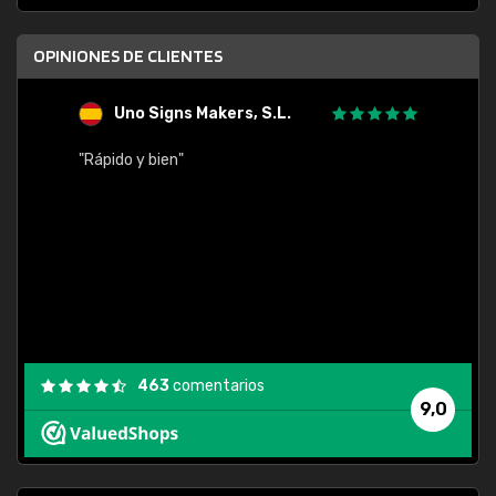
OPINIONES DE CLIENTES
Uno Signs Makers, S.L.
s
"Rápido y bien"
"Buen 
consu
463
comentarios
9,0