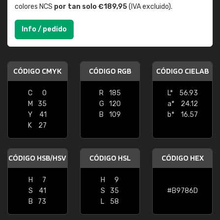
colores NCS
por tan solo €189,95
(IVA excluido).
Info / pedido
CÓDIGO CMYK
CÓDIGO RGB
CÓDIGO CIELAB
C
0
R
185
L*
56.93
M
35
G
120
a*
24.12
Y
41
B
109
b*
16.57
K
27
CÓDIGO HSB/HSV
CÓDIGO HSL
CÓDIGO HEX
H
7
H
9
S
41
S
35
#B9786D
B
73
L
58