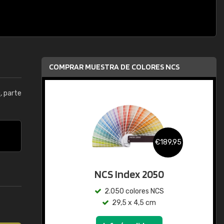
COMPRAR MUESTRA DE COLORES NCS
0
, parte
€189,95
NCS Index 2050
2.050 colores NCS
29,5 x 4,5 cm