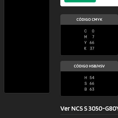
CÓDIGO CMYK
C
0
M
7
Y
66
K
37
CÓDIGO HSB/HSV
H
54
S
66
B
63
Ver NCS S 3050-G80Y 