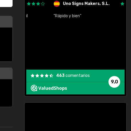
Uno Signs Makers, S.L.
cil
"Rápido y bien"
"
c
463
comentarios
9,0