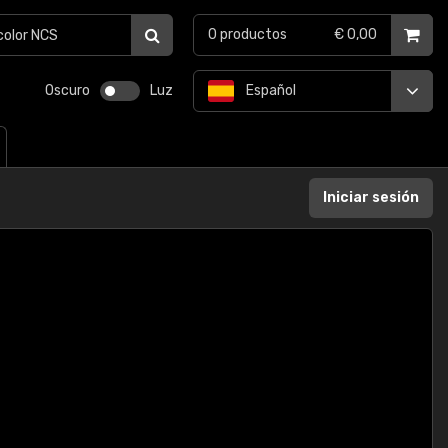
0
productos
€ 0,00
Oscuro
Luz
Español
Iniciar sesión