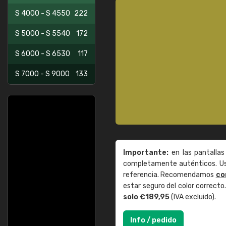
S 4000 - S 4550
222
S 5000 - S 5540
172
S 6000 - S 6530
117
S 7000 - S 9000
133
Importante:
en las pantallas
completamente auténticos. Use
referencia. Recomendamos
co
estar seguro del color correct
solo €189,95
(IVA excluido).
Info / pedido