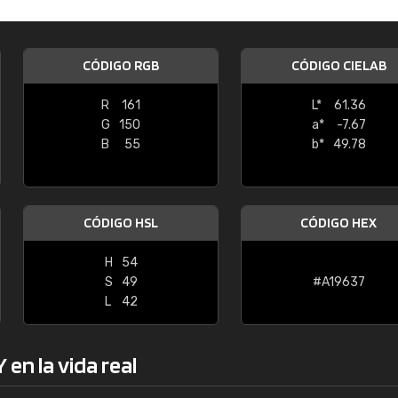
Enrique
"Buen servicio. No obstante No es fá
CÓDIGO RGB
CÓDIGO CIELAB
encontrar/comprar lo que se busca"
R
161
L*
61.36
G
150
a*
-7.67
B
55
b*
49.78
CÓDIGO HSL
CÓDIGO HEX
H
54
S
49
#A19637
L
42
en la vida real