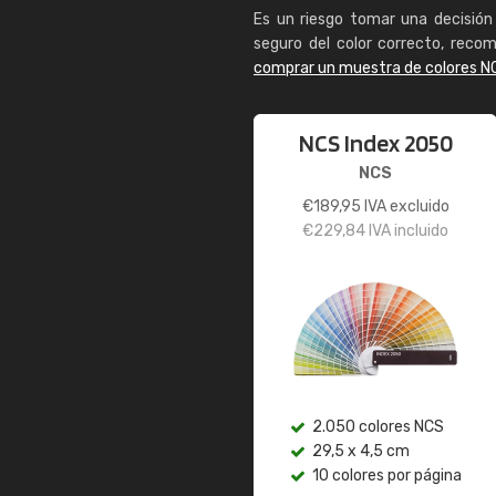
Es un riesgo tomar una decisión 
seguro del color correcto, reco
comprar un muestra de colores N
NCS Index 2050
NCS
€
189,95
IVA excluido
€
229,84
IVA incluido
2.050 colores NCS
29,5 x 4,5 cm
10 colores por página