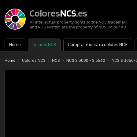
Colores
NCS
.es
All intellectual property rights to the NCS trademark
and NCS system are the property of NCS Colour AB
Home
Colores NCS
Comprar muestra colores NCS
Home
Colores NCS
NCS
NCS S 3000 - S 3560
NCS S 3050-