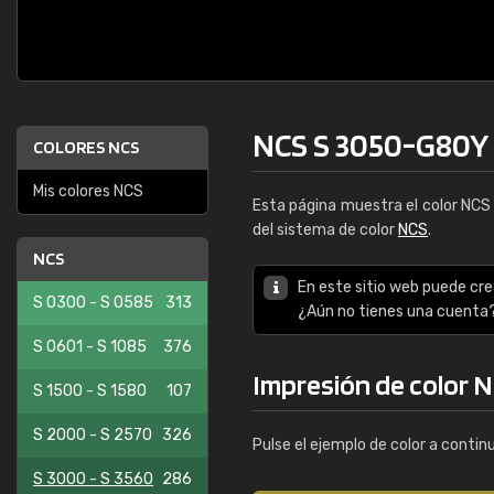
NCS S 3050-G80Y
COLORES NCS
Mis colores NCS
Esta página muestra el color NC
del sistema de color
NCS
.
NCS
En este sitio web puede cre
S 0300 - S 0585
313
¿Aún no tienes una cuenta
S 0601 - S 1085
376
Impresión de color 
S 1500 - S 1580
107
S 2000 - S 2570
326
Pulse el ejemplo de color a contin
S 3000 - S 3560
286