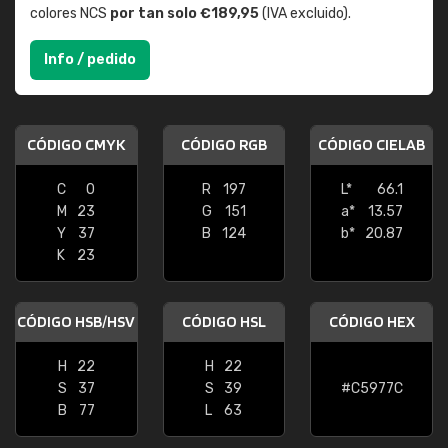
colores NCS
por tan solo €189,95
(IVA excluido).
Info / pedido
CÓDIGO CMYK
CÓDIGO RGB
CÓDIGO CIELAB
C
0
R
197
L*
66.1
M
23
G
151
a*
13.57
Y
37
B
124
b*
20.87
K
23
CÓDIGO HSB/HSV
CÓDIGO HSL
CÓDIGO HEX
H
22
H
22
S
37
S
39
#C5977C
B
77
L
63