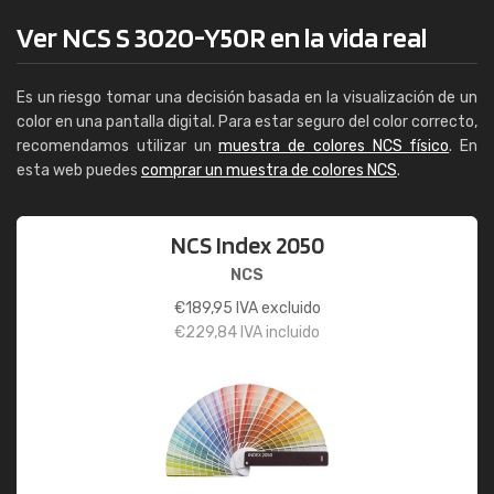
Ver NCS S 3020-Y50R en la vida real
Es un riesgo tomar una decisión basada en la visualización de un
color en una pantalla digital. Para estar seguro del color correcto,
recomendamos utilizar un
muestra de colores NCS físico
. En
esta web puedes
comprar un muestra de colores NCS
.
NCS Index 2050
NCS
€
189,95
IVA excluido
€
229,84
IVA incluido