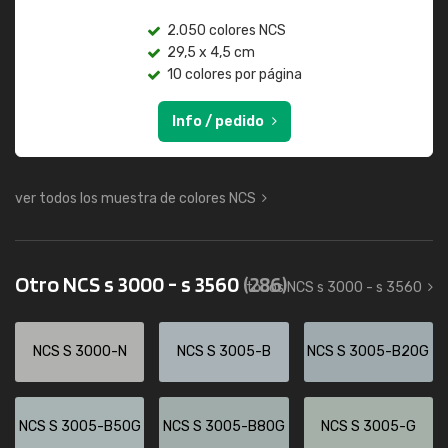
2.050 colores NCS
29,5 x 4,5 cm
10 colores por página
Info / pedido
ver todos los muestra de colores NCS
Otro NCS s 3000 - s 3560
(286)
todos NCS s 3000 - s 3560
NCS S 3000-N
NCS S 3005-B
NCS S 3005-B20G
NCS S 3005-B50G
NCS S 3005-B80G
NCS S 3005-G