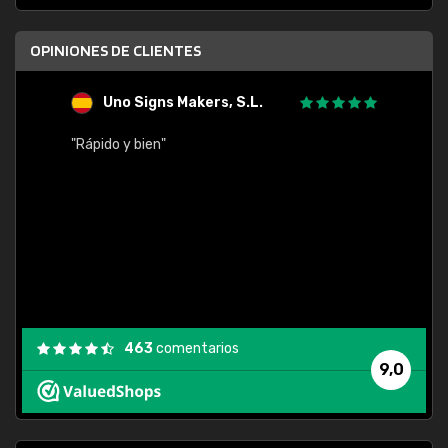
OPINIONES DE CLIENTES
Uno Signs Makers, S.L.
s
"Rápido y bien"
"Buen 
consu
463
comentarios
9,0