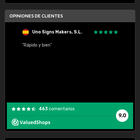
OPINIONES DE CLIENTES
Uno Signs Makers, S.L.
s
"Rápido y bien"
"Buen 
consu
463
comentarios
9,0