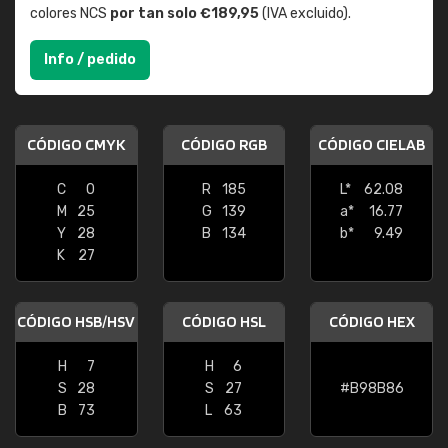
colores NCS
por tan solo €189,95
(IVA excluido).
Info / pedido
CÓDIGO CMYK
CÓDIGO RGB
CÓDIGO CIELAB
C
0
R
185
L*
62.08
M
25
G
139
a*
16.77
Y
28
B
134
b*
9.49
K
27
CÓDIGO HSB/HSV
CÓDIGO HSL
CÓDIGO HEX
H
7
H
6
S
28
S
27
#B98B86
B
73
L
63