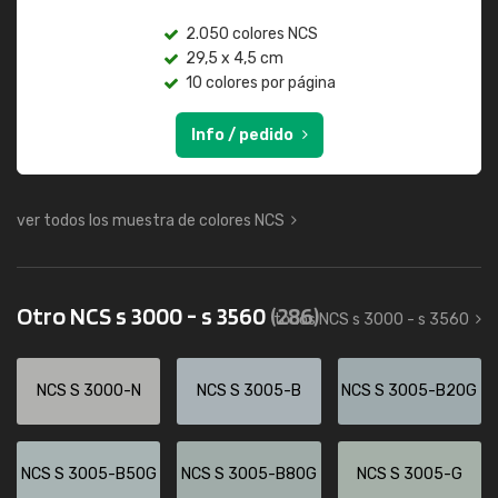
2.050 colores NCS
29,5 x 4,5 cm
10 colores por página
Info / pedido
ver todos los muestra de colores NCS
Otro NCS s 3000 - s 3560
(286)
todos NCS s 3000 - s 3560
NCS S 3000-N
NCS S 3005-B
NCS S 3005-B20G
NCS S 3005-B50G
NCS S 3005-B80G
NCS S 3005-G