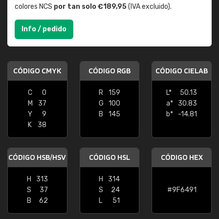
colores NCS
por tan solo €189,95
(IVA excluido).
Info / pedido
CÓDIGO CMYK
CÓDIGO RGB
CÓDIGO CIELAB
C
0
R
159
L*
50.13
M
37
G
100
a*
30.83
Y
9
B
145
b*
-14.81
K
38
CÓDIGO HSB/HSV
CÓDIGO HSL
CÓDIGO HEX
H
313
H
314
S
37
S
24
#9F6491
B
62
L
51