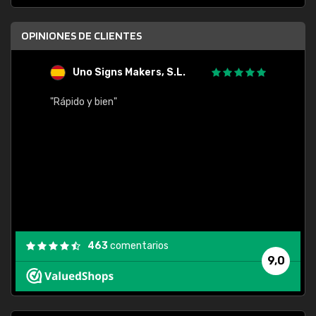
OPINIONES DE CLIENTES
Uno Signs Makers, S.L.
s
"Rápido y bien"
"Buen 
consu
463
comentarios
9,0