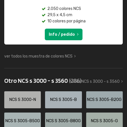
2.050 colores NCS
29,5 x 4,5 cm
10 colores por página
Info / pedido
ver todos los muestra de colores NCS
Otro NCS s 3000 - s 3560
(286)
todos NCS s 3000 - s 3560
NCS S 3000-N
NCS S 3005-B
NCS S 3005-B20G
NCS S 3005-B50G
NCS S 3005-B80G
NCS S 3005-G