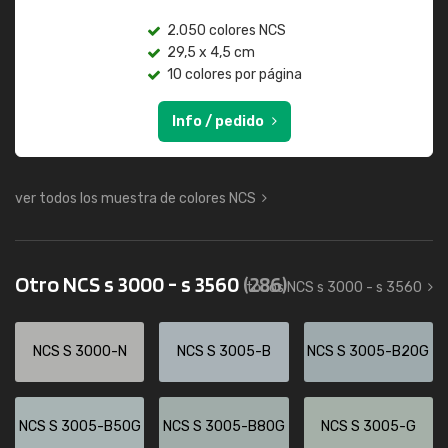
2.050 colores NCS
29,5 x 4,5 cm
10 colores por página
Info / pedido
ver todos los muestra de colores NCS
Otro NCS s 3000 - s 3560
(286)
todos NCS s 3000 - s 3560
NCS S 3000-N
NCS S 3005-B
NCS S 3005-B20G
NCS S 3005-B50G
NCS S 3005-B80G
NCS S 3005-G