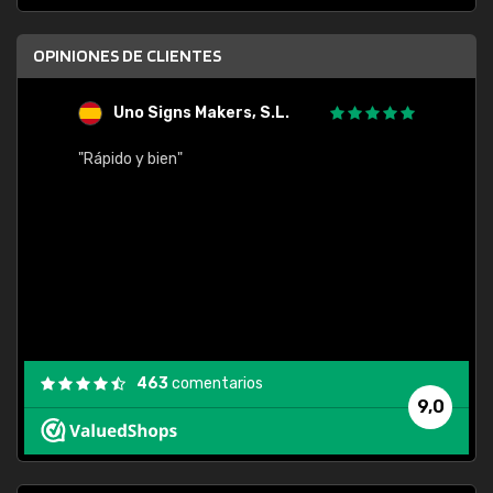
OPINIONES DE CLIENTES
Uno Signs Makers, S.L.
s
"Rápido y bien"
"Buen 
consu
463
comentarios
9,0