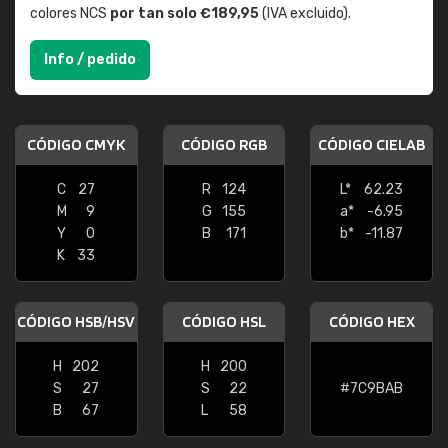
colores NCS
por tan solo €189,95
(IVA excluido).
Info / pedido
CÓDIGO CMYK
CÓDIGO RGB
CÓDIGO CIELAB
C
27
R
124
L*
62.23
M
9
G
155
a*
-6.95
Y
0
B
171
b*
-11.87
K
33
CÓDIGO HSB/HSV
CÓDIGO HSL
CÓDIGO HEX
H
202
H
200
S
27
S
22
#7C9BAB
B
67
L
58