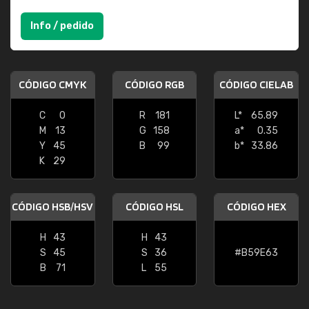
Info / pedido
CÓDIGO CMYK
CÓDIGO RGB
CÓDIGO CIELAB
C
0
R
181
L*
65.89
M
13
G
158
a*
0.35
Y
45
B
99
b*
33.86
K
29
CÓDIGO HSB/HSV
CÓDIGO HSL
CÓDIGO HEX
H
43
H
43
S
45
S
36
#B59E63
B
71
L
55