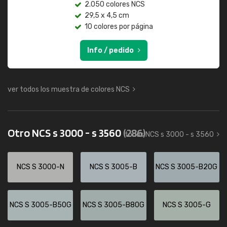
2.050 colores NCS
29,5 x 4,5 cm
10 colores por página
Info / pedido
ver todos los muestra de colores NCS
Otro NCS s 3000 - s 3560
(286)
todos NCS s 3000 - s 3560
NCS S 3000-N
NCS S 3005-B
NCS S 3005-B20G
NCS S 3005-B50G
NCS S 3005-B80G
NCS S 3005-G