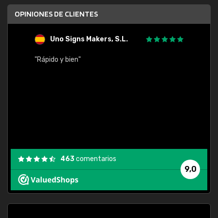
OPINIONES DE CLIENTES
Uno Signs Makers, S.L.
s
"Rápido y bien"
"Buen 
consu
463
comentarios
9,0