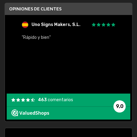
OPINIONES DE CLIENTES
Uno Signs Makers, S.L.
s
"Rápido y bien"
"Buen 
consu
463
comentarios
9,0