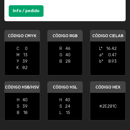
Info / pedido
CÓDIGO CMYK
CÓDIGO RGB
CÓDIGO CIELAB
C
0
R
46
L*
16.42
M
13
G
40
a*
0.47
Y
39
B
28
b*
8.93
K
82
CÓDIGO HSB/HSV
CÓDIGO HSL
CÓDIGO HEX
H
40
H
40
S
39
S
24
#2E281C
B
18
L
15