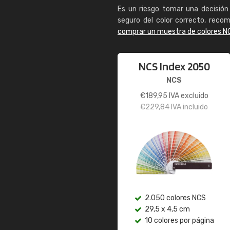
Es un riesgo tomar una decisión 
seguro del color correcto, reco
comprar un muestra de colores N
NCS Index 2050
NCS
€
189,95
IVA excluido
€
229,84
IVA incluido
2.050 colores NCS
29,5 x 4,5 cm
10 colores por página