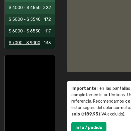
S 4000 - S 4550
222
S 5000 - S 5540
172
S 6000 - S 6530
117
S 7000 - S 9000
133
Importante:
en las pantallas
completamente auténticos. Use
referencia. Recomendamos
co
estar seguro del color correct
solo €189,95
(IVA excluido).
Info / pedido