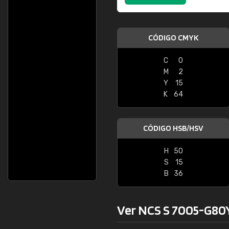
CÓDIGO CMYK
C
0
M
2
Y
15
K
64
CÓDIGO HSB/HSV
H
50
S
15
B
36
Ver NCS S 7005-G80Y 