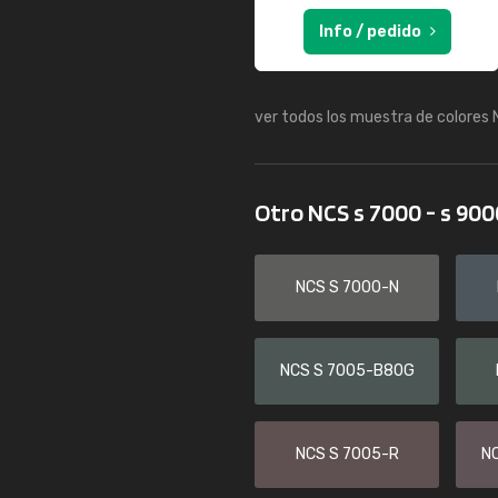
Info / pedido
ver todos los muestra de colores
Otro NCS s 7000 - s 90
NCS S 7000-N
NCS S 7005-B80G
NCS S 7005-R
N