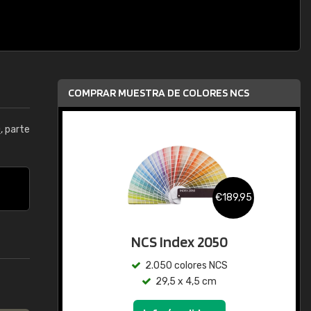
COMPRAR MUESTRA DE COLORES NCS
0
, parte
€189,95
NCS Index 2050
2.050 colores NCS
29,5 x 4,5 cm