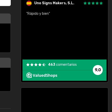
Uno Signs Makers, S.L.
cil
"Rápido y bien"
"
c
463
comentarios
9,0