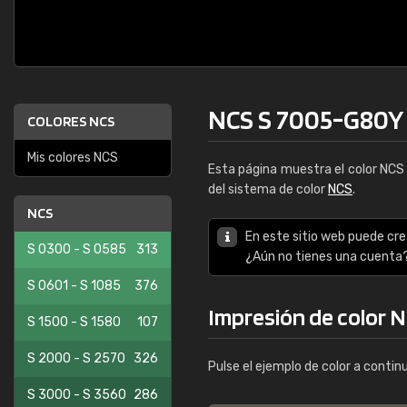
NCS S 7005-G80Y
COLORES NCS
Mis colores NCS
Esta página muestra el color NC
del sistema de color
NCS
.
NCS
En este sitio web puede cre
S 0300 - S 0585
313
¿Aún no tienes una cuenta
S 0601 - S 1085
376
Impresión de color 
S 1500 - S 1580
107
S 2000 - S 2570
326
Pulse el ejemplo de color a contin
S 3000 - S 3560
286