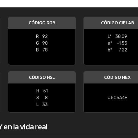
Enrique
"Buen servicio. No obstante No es fá
CÓDIGO RGB
CÓDIGO CIELAB
encontrar/comprar lo que se busca"
R
92
L*
38.09
G
90
a*
-1.55
B
78
b*
7.22
CÓDIGO HSL
CÓDIGO HEX
H
51
S
8
#5C5A4E
L
33
en la vida real