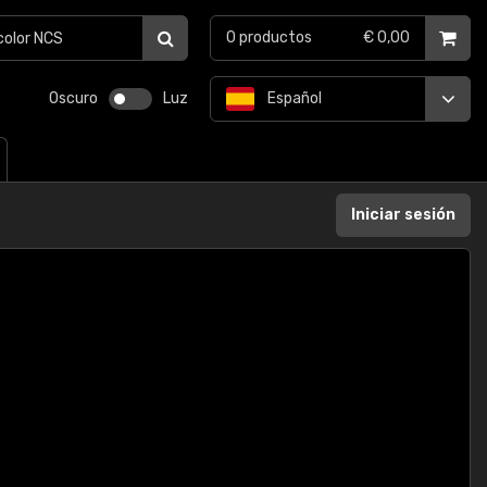
0
productos
€ 0,00
Oscuro
Luz
Español
Iniciar sesión