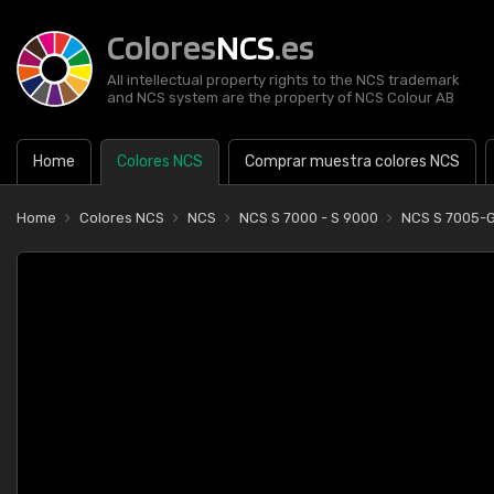
Colores
NCS
.es
All intellectual property rights to the NCS trademark
and NCS system are the property of NCS Colour AB
Home
Colores NCS
Comprar muestra colores NCS
Home
Colores NCS
NCS
NCS S 7000 - S 9000
NCS S 7005-