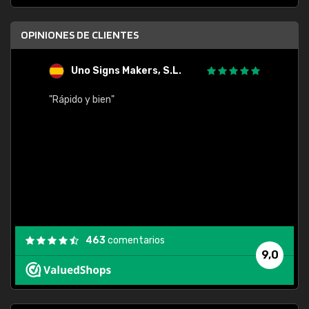
OPINIONES DE CLIENTES
Uno Signs Makers, S.L.
s
"Rápido y bien"
"Buen 
consu
463
comentarios
9,0