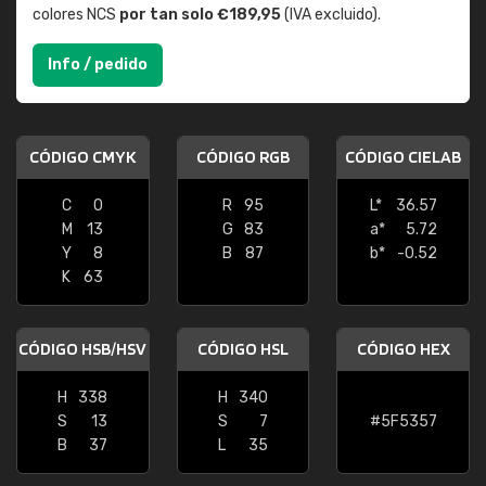
colores NCS
por tan solo €189,95
(IVA excluido).
Info / pedido
CÓDIGO CMYK
CÓDIGO RGB
CÓDIGO CIELAB
C
0
R
95
L*
36.57
M
13
G
83
a*
5.72
Y
8
B
87
b*
-0.52
K
63
CÓDIGO HSB/HSV
CÓDIGO HSL
CÓDIGO HEX
H
338
H
340
S
13
S
7
#5F5357
B
37
L
35