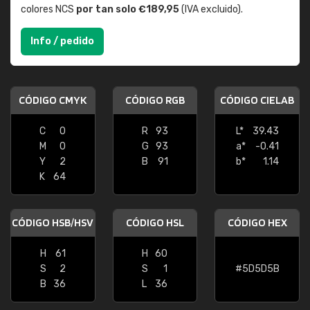
colores NCS
por tan solo €189,95
(IVA excluido).
Info / pedido
CÓDIGO CMYK
CÓDIGO RGB
CÓDIGO CIELAB
C
0
R
93
L*
39.43
M
0
G
93
a*
-0.41
Y
2
B
91
b*
1.14
K
64
CÓDIGO HSB/HSV
CÓDIGO HSL
CÓDIGO HEX
H
61
H
60
S
2
S
1
#5D5D5B
B
36
L
36