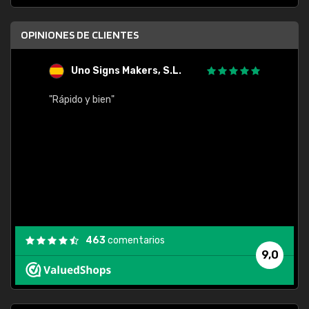
OPINIONES DE CLIENTES
Uno Signs Makers, S.L.
s
"Rápido y bien"
"Buen 
consu
463
comentarios
9,0