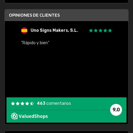
OPINIONES DE CLIENTES
Uno Signs Makers, S.L.
s
"Rápido y bien"
"Buen 
consu
463
comentarios
9,0