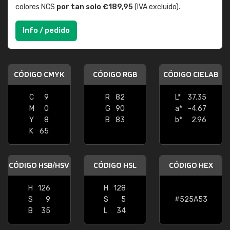
colores NCS
por tan solo €189,95
(IVA excluido).
Info / pedido
CÓDIGO CMYK
CÓDIGO RGB
CÓDIGO CIELAB
C
9
R
82
L*
37.35
M
0
G
90
a*
-4.67
Y
8
B
83
b*
2.96
K
65
CÓDIGO HSB/HSV
CÓDIGO HSL
CÓDIGO HEX
H
126
H
128
S
9
S
5
#525A53
B
35
L
34