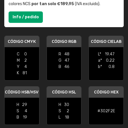
colores NCS
por tan solo €189,95
(IVA excluido).
Info / pedido
CÓDIGO CMYK
CÓDIGO RGB
CÓDIGO CIELAB
C
0
R
48
L*
19.47
M
2
G
47
a*
0.22
Y
4
B
46
b*
0.8
K
81
CÓDIGO HSB/HSV
CÓDIGO HSL
CÓDIGO HEX
H
29
H
30
S
4
S
2
#302F2E
B
19
L
18