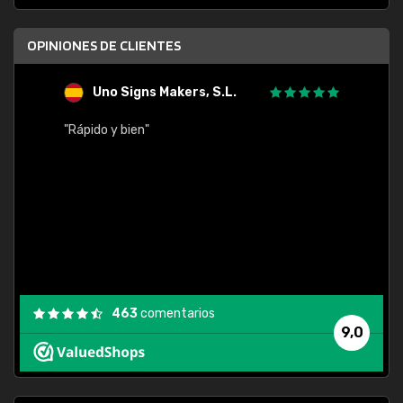
OPINIONES DE CLIENTES
Uno Signs Makers, S.L.
s
"Rápido y bien"
"Buen 
consu
463
comentarios
9,0