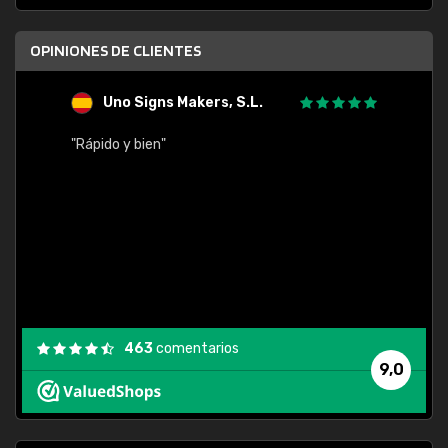
OPINIONES DE CLIENTES
Uno Signs Makers, S.L.
s
"Rápido y bien"
"Buen 
consu
463
comentarios
9,0