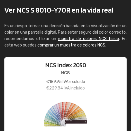
Ver NCS S 8010-Y70R en la vida real
Es un riesgo tomar una decisión basada en la visualización de un
color en una pantalla digital. Para estar seguro del color correcto,
recomendamos utilizar un
muestra de colores NCS físico
. En
esta web puedes
comprar un muestra de colores NCS
.
NCS Index 2050
NCS
€
189,95
IVA excluido
€
229,84
IVA incluido