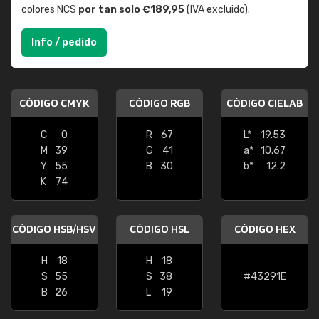
colores NCS
por tan solo €189,95
(IVA excluido).
Info / pedido
CÓDIGO CMYK
CÓDIGO RGB
CÓDIGO CIELAB
C
0
R
67
L*
19.53
M
39
G
41
a*
10.67
Y
55
B
30
b*
12.2
K
74
CÓDIGO HSB/HSV
CÓDIGO HSL
CÓDIGO HEX
H
18
H
18
S
55
S
38
#43291E
B
26
L
19