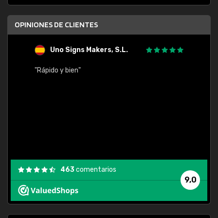
OPINIONES DE CLIENTES
Uno Signs Makers, S.L.
s
"Rápido y bien"
"Buen 
consu
463
comentarios
9,0