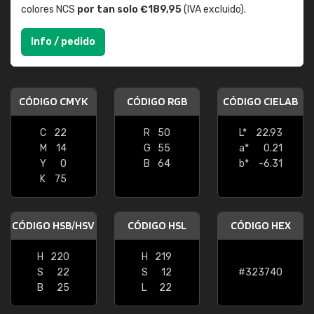
colores NCS
por tan solo €189,95
(IVA excluido).
Info / pedido
CÓDIGO CMYK
CÓDIGO RGB
CÓDIGO CIELAB
C
22
R
50
L*
22.93
M
14
G
55
a*
0.21
Y
0
B
64
b*
-6.31
K
75
CÓDIGO HSB/HSV
CÓDIGO HSL
CÓDIGO HEX
H
220
H
219
S
22
S
12
#323740
B
25
L
22