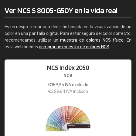
Ver NCS S 8005-G50Y en la vida real
Es un riesgo tomar una decisión basada en la visualización de un
color en una pantalla digital. Para estar seguro del color correcto,
recomendamos utilizar un
muestra de colores NCS físico
. En
esta web puedes
comprar un muestra de colores NCS
.
NCS Index 2050
NCS
€
189,95
IVA excluido
€
229,84
IVA incluido