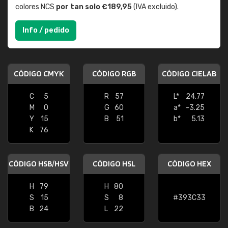
colores NCS
por tan solo €189,95
(IVA excluido).
Info / pedido
CÓDIGO CMYK
CÓDIGO RGB
CÓDIGO CIELAB
C
5
R
57
L*
24.77
M
0
G
60
a*
-3.25
Y
15
B
51
b*
5.13
K
76
CÓDIGO HSB/HSV
CÓDIGO HSL
CÓDIGO HEX
H
79
H
80
S
15
S
8
#393C33
B
24
L
22