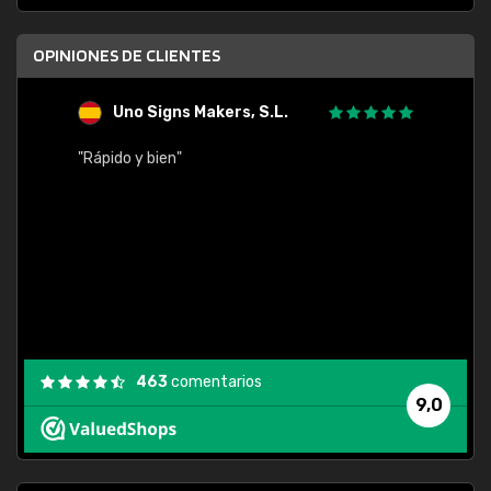
OPINIONES DE CLIENTES
Uno Signs Makers, S.L.
s
"Rápido y bien"
"Buen 
consu
463
comentarios
9,0