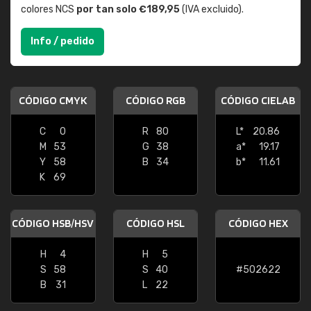
colores NCS
por tan solo €189,95
(IVA excluido).
Info / pedido
CÓDIGO CMYK
CÓDIGO RGB
CÓDIGO CIELAB
C
0
R
80
L*
20.86
M
53
G
38
a*
19.17
Y
58
B
34
b*
11.61
K
69
CÓDIGO HSB/HSV
CÓDIGO HSL
CÓDIGO HEX
H
4
H
5
S
58
S
40
#502622
B
31
L
22