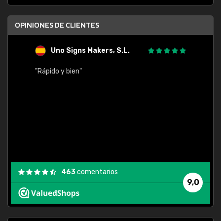
OPINIONES DE CLIENTES
Uno Signs Makers, S.L.
s
"Rápido y bien"
"Buen 
consu
463
comentarios
9,0