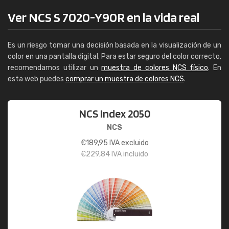
Ver NCS S 7020-Y90R en la vida real
Es un riesgo tomar una decisión basada en la visualización de un
color en una pantalla digital. Para estar seguro del color correcto,
recomendamos utilizar un
muestra de colores NCS físico
. En
esta web puedes
comprar un muestra de colores NCS
.
NCS Index 2050
NCS
€
189,95
IVA excluido
€
229,84
IVA incluido