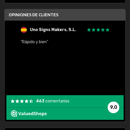
OPINIONES DE CLIENTES
Uno Signs Makers, S.L.
s
"Rápido y bien"
"Buen 
consu
463
comentarios
9,0