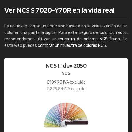
Ver NCS S 7020-Y70R en la vida real
Es un riesgo tomar una decisión basada en la visualización de un
color en una pantalla digital. Para estar seguro del color correcto,
recomendamos utilizar un
muestra de colores NCS físico
. En
esta web puedes
comprar un muestra de colores NCS
.
NCS Index 2050
NCS
€
189,95
IVA excluido
€
229,84
IVA incluido