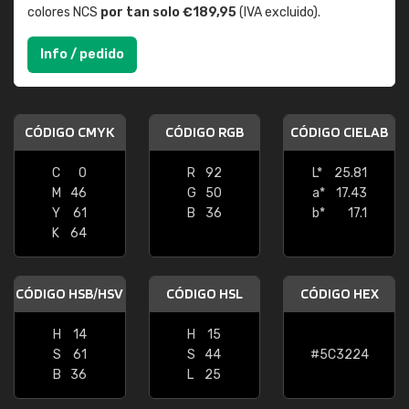
colores NCS
por tan solo €189,95
(IVA excluido).
Info / pedido
CÓDIGO CMYK
CÓDIGO RGB
CÓDIGO CIELAB
C
0
R
92
L*
25.81
M
46
G
50
a*
17.43
Y
61
B
36
b*
17.1
K
64
CÓDIGO HSB/HSV
CÓDIGO HSL
CÓDIGO HEX
H
14
H
15
S
61
S
44
#5C3224
B
36
L
25