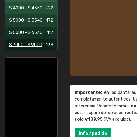
S 4000 - S 4550
222
S 5000 - S 5540
172
S 6000 - S 6530
117
S 7000 - S 9000
133
Importante:
en las pantallas
completamente auténticos. Use
referencia. Recomendamos
co
estar seguro del color correct
solo €189,95
(IVA excluido).
Info / pedido