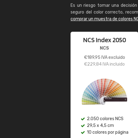
Es un riesgo tomar una decisión 
seguro del color correcto, reco
comprar un muestra de colores N
NCS Index 2050
NCS
€
189,95
IVA excluido
€
229,84
IVA incluido
2.050 colores NCS
29,5 x 4,5 cm
10 colores por página