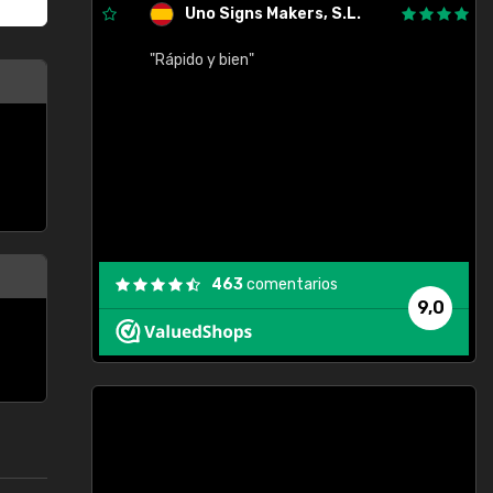
Uno Signs Makers, S.L.
cil
"Rápido y bien"
"
c
463
comentarios
9,0