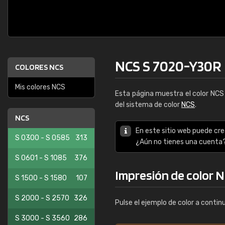
NCS S 7020-Y30R
COLORES NCS
Mis colores NCS
Esta página muestra el color NC
del sistema de color
NCS
.
NCS
En este sitio web puede cre
S 0300 - S 0585
313
¿Aún no tienes una cuenta
S 0601 - S 1085
376
Impresión de color 
S 1500 - S 1580
107
S 2000 - S 2570
326
Pulse el ejemplo de color a contin
S 3000 - S 3560
286