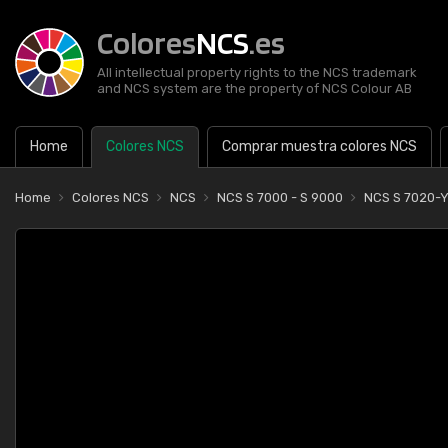
Colores
NCS
.es
All intellectual property rights to the NCS trademark
and NCS system are the property of NCS Colour AB
Home
Colores NCS
Comprar muestra colores NCS
Home
Colores NCS
NCS
NCS S 7000 - S 9000
NCS S 7020-