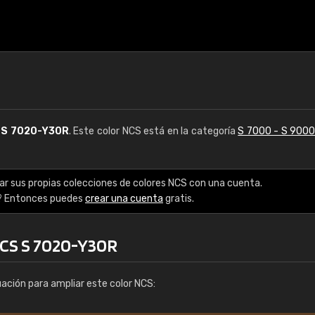
S
S 7020-Y30R
. Este color NCS está en la categoría
S 7000 - S 900
ar sus propias colecciones de colores NCS con una cuenta.
? Entonces puedes
crear una cuenta
gratis.
NCS S 7020-Y30R
uación para ampliar este color NCS: