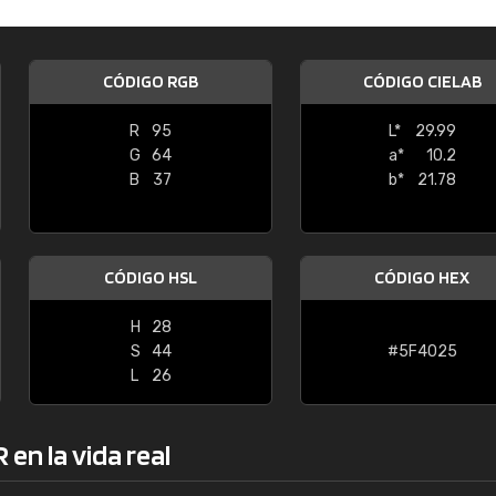
Enrique
"Buen servicio. No obstante No es fá
CÓDIGO RGB
CÓDIGO CIELAB
encontrar/comprar lo que se busca"
R
95
L*
29.99
G
64
a*
10.2
B
37
b*
21.78
CÓDIGO HSL
CÓDIGO HEX
H
28
S
44
#5F4025
L
26
en la vida real