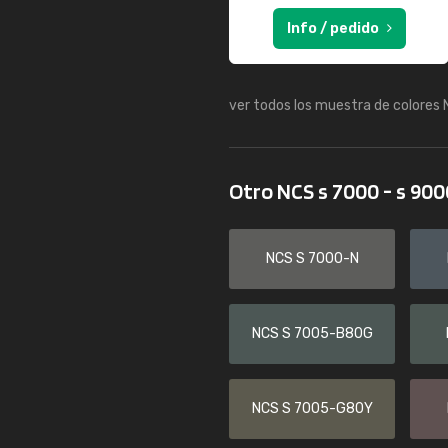
Info / pedido
ver todos los muestra de colores
Otro NCS s 7000 - s 90
NCS S 7000-N
NCS S 7005-B80G
NCS S 7005-G80Y