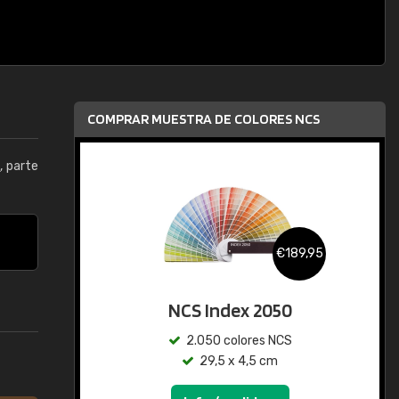
COMPRAR MUESTRA DE COLORES NCS
0
, parte
€189,95
NCS Index 2050
2.050 colores NCS
29,5 x 4,5 cm