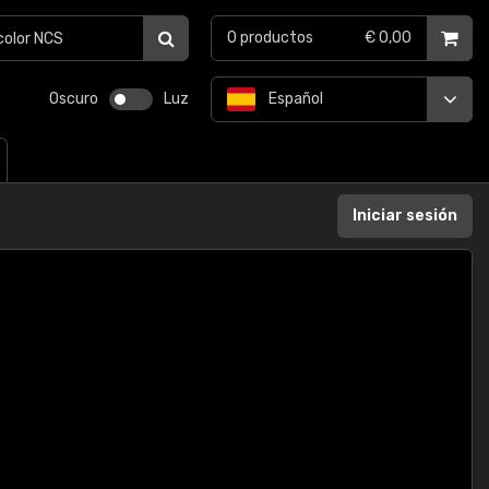
0
productos
€ 0,00
Oscuro
Luz
Español
Iniciar sesión