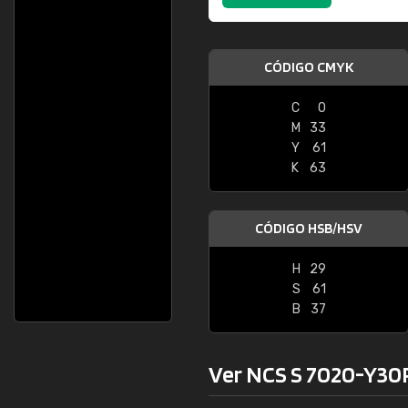
CÓDIGO CMYK
C
0
M
33
Y
61
K
63
CÓDIGO HSB/HSV
H
29
S
61
B
37
Ver NCS S 7020-Y30R 