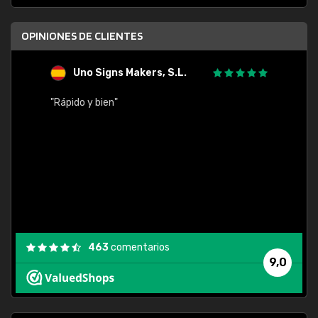
OPINIONES DE CLIENTES
Uno Signs Makers, S.L.
s
"Rápido y bien"
"Buen 
consu
463
comentarios
9,0