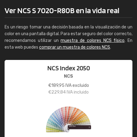
Ver NCS S 7020-R80B en la vida real
Es un riesgo tomar una decisión basada en la visualización de un
color en una pantalla digital. Para estar seguro del color correcto,
recomendamos utilizar un
muestra de colores NCS físico
. En
esta web puedes
comprar un muestra de colores NCS
.
NCS Index 2050
NCS
€
189,95
IVA excluido
€
229,84
IVA incluido