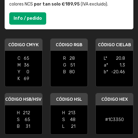
colores NCS
por tan solo €189,95
(IVA excluido).
Info / pedido
CÓDIGO CMYK
CÓDIGO RGB
CÓDIGO CIELAB
C
65
R
28
L*
20.8
M
36
G
51
a*
1.3
Y
0
B
80
b*
-20.46
K
69
CÓDIGO HSB/HSV
CÓDIGO HSL
CÓDIGO HEX
H
212
H
213
S
65
S
48
#1C3350
B
31
L
21