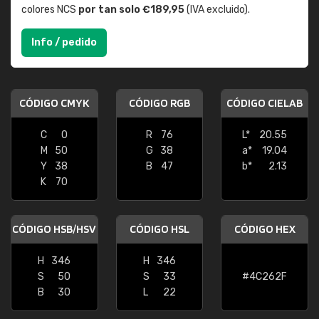
colores NCS
por tan solo €189,95
(IVA excluido).
Info / pedido
CÓDIGO CMYK
CÓDIGO RGB
CÓDIGO CIELAB
C
0
R
76
L*
20.55
M
50
G
38
a*
19.04
Y
38
B
47
b*
2.13
K
70
CÓDIGO HSB/HSV
CÓDIGO HSL
CÓDIGO HEX
H
346
H
346
S
50
S
33
#4C262F
B
30
L
22