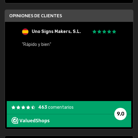
OPINIONES DE CLIENTES
Uno Signs Makers, S.L.
s
"Rápido y bien"
"Buen 
consu
463
comentarios
9,0