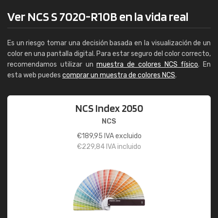
Ver NCS S 7020-R10B en la vida real
Es un riesgo tomar una decisión basada en la visualización de un
color en una pantalla digital. Para estar seguro del color correcto,
recomendamos utilizar un
muestra de colores NCS físico
. En
esta web puedes
comprar un muestra de colores NCS
.
NCS Index 2050
NCS
€
189,95
IVA excluido
€
229,84
IVA incluido