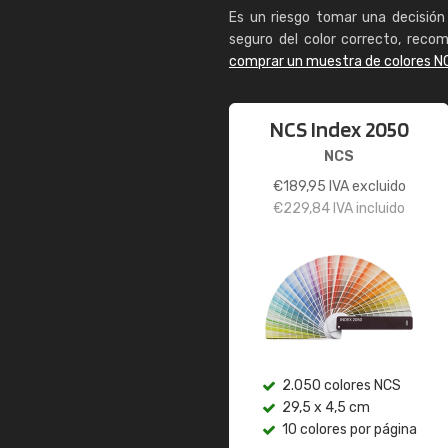
Es un riesgo tomar una decisión 
seguro del color correcto, reco
comprar un muestra de colores N
NCS Index 2050
NCS
€
189,95
IVA excluido
€
229,84
IVA incluido
2.050 colores NCS
29,5 x 4,5 cm
10 colores por página