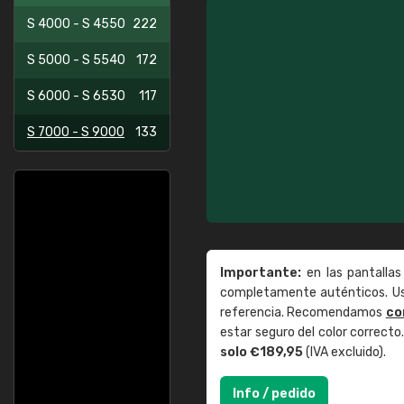
S 4000 - S 4550
222
S 5000 - S 5540
172
S 6000 - S 6530
117
S 7000 - S 9000
133
Importante:
en las pantallas
completamente auténticos. Use
referencia. Recomendamos
co
estar seguro del color correct
solo €189,95
(IVA excluido).
Info / pedido