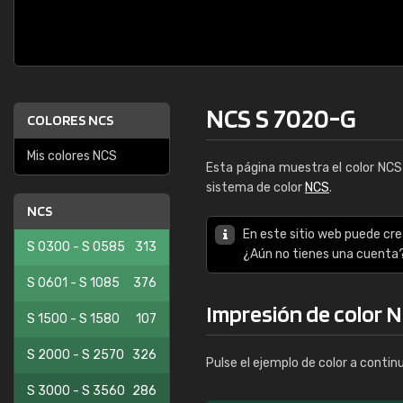
NCS S 7020-G
COLORES NCS
Mis colores NCS
Esta página muestra el color NC
sistema de color
NCS
.
NCS
En este sitio web puede cre
S 0300 - S 0585
313
¿Aún no tienes una cuenta
S 0601 - S 1085
376
Impresión de color 
S 1500 - S 1580
107
S 2000 - S 2570
326
Pulse el ejemplo de color a contin
S 3000 - S 3560
286