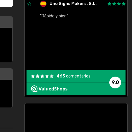
Uno Signs Makers, S.L.
cil
"Rápido y bien"
"
c
463
comentarios
9,0