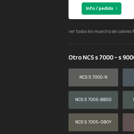
Info / pedido
ver todos los muestra de colores
Otro NCS s 7000 - s 90
NCS S 7000-N
NCS S 7005-B80G
NCS S 7005-G80Y