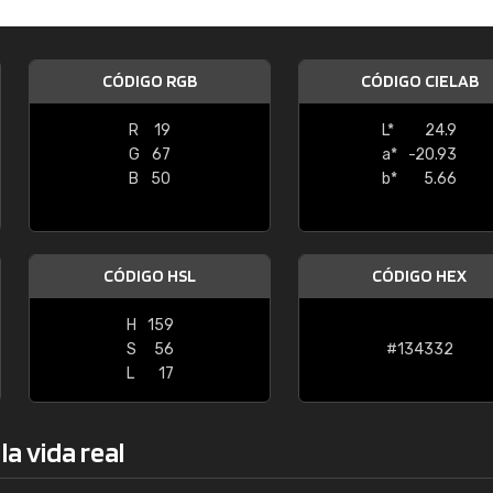
Enrique
"Buen servicio. No obstante No es fá
CÓDIGO RGB
CÓDIGO CIELAB
encontrar/comprar lo que se busca"
R
19
L*
24.9
G
67
a*
-20.93
B
50
b*
5.66
CÓDIGO HSL
CÓDIGO HEX
H
159
S
56
#134332
L
17
a vida real