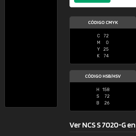
CÓDIGO CMYK
C
72
M
0
Y
25
K
74
CÓDIGO HSB/HSV
H
158
S
72
B
26
Ver NCS S 7020-G en l