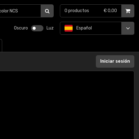
0
productos
€ 0,00
Oscuro
Luz
Español
Iniciar sesión