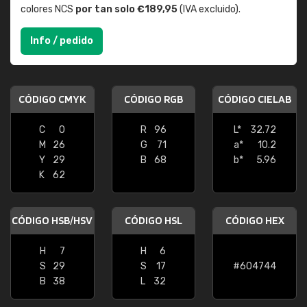
colores NCS
por tan solo €189,95
(IVA excluido).
Info / pedido
CÓDIGO CMYK
CÓDIGO RGB
CÓDIGO CIELAB
C
0
R
96
L*
32.72
M
26
G
71
a*
10.2
Y
29
B
68
b*
5.96
K
62
CÓDIGO HSB/HSV
CÓDIGO HSL
CÓDIGO HEX
H
7
H
6
S
29
S
17
#604744
B
38
L
32