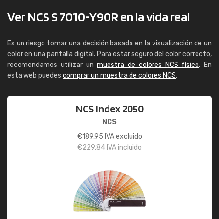
Ver NCS S 7010-Y90R en la vida real
Es un riesgo tomar una decisión basada en la visualización de un
color en una pantalla digital. Para estar seguro del color correcto,
recomendamos utilizar un
muestra de colores NCS físico
. En
esta web puedes
comprar un muestra de colores NCS
.
NCS Index 2050
NCS
€
189,95
IVA excluido
€
229,84
IVA incluido