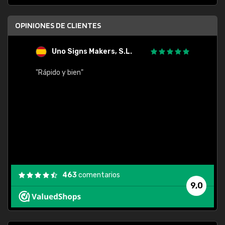
OPINIONES DE CLIENTES
Uno Signs Makers, S.L.
s
"Rápido y bien"
"Buen 
consu
463
comentarios
9,0