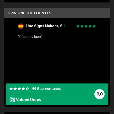
OPINIONES DE CLIENTES
Uno Signs Makers, S.L.
s
"Rápido y bien"
"Buen 
consu
463
comentarios
9,0