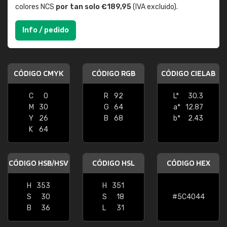
colores NCS
por tan solo €189,95
(IVA excluido).
Info / pedido
CÓDIGO CMYK
CÓDIGO RGB
CÓDIGO CIELAB
C
0
R
92
L*
30.3
M
30
G
64
a*
12.87
Y
26
B
68
b*
2.43
K
64
CÓDIGO HSB/HSV
CÓDIGO HSL
CÓDIGO HEX
H
353
H
351
S
30
S
18
#5C4044
B
36
L
31