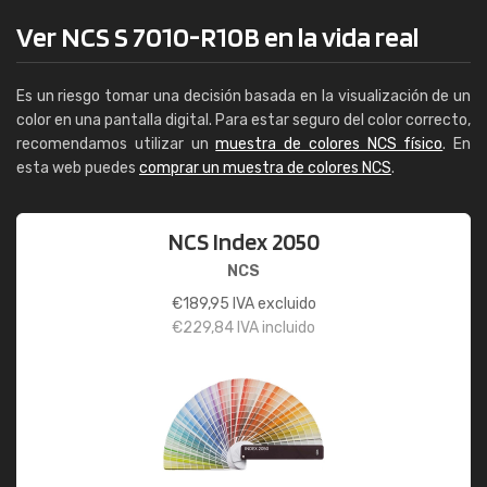
Ver NCS S 7010-R10B en la vida real
Es un riesgo tomar una decisión basada en la visualización de un
color en una pantalla digital. Para estar seguro del color correcto,
recomendamos utilizar un
muestra de colores NCS físico
. En
esta web puedes
comprar un muestra de colores NCS
.
NCS Index 2050
NCS
€
189,95
IVA excluido
€
229,84
IVA incluido