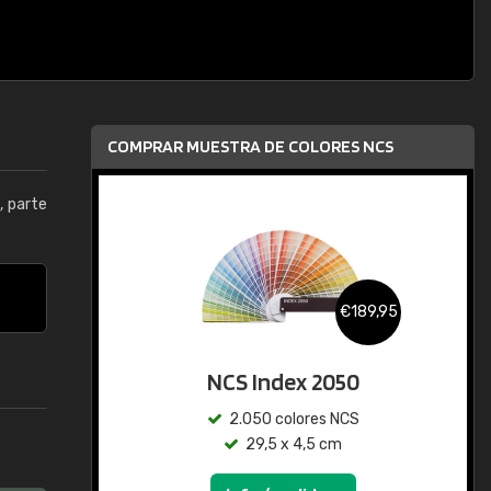
COMPRAR MUESTRA DE COLORES NCS
0
, parte
€189,95
NCS Index 2050
2.050 colores NCS
29,5 x 4,5 cm