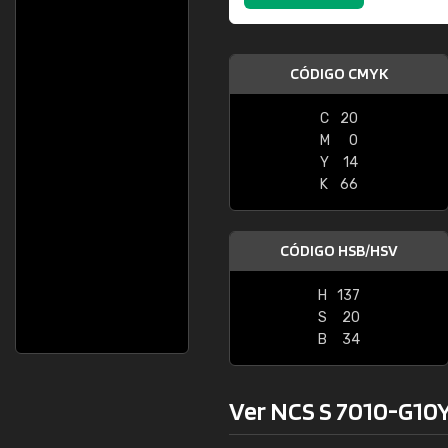
CÓDIGO CMYK
C
20
M
0
Y
14
K
66
CÓDIGO HSB/HSV
H
137
S
20
B
34
Ver NCS S 7010-G10Y 