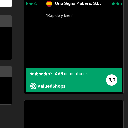
Uno Signs Makers, S.L.
cil
"Rápido y bien"
"
c
463
comentarios
9,0