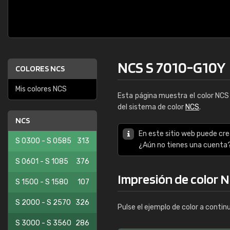
NCS S 7010-G10Y
COLORES NCS
Mis colores NCS
Esta página muestra el color NC
del sistema de color
NCS
.
NCS
En este sitio web puede cre
S 0300 - S 0585
313
¿Aún no tienes una cuenta
S 0601 - S 1085
376
Impresión de color 
S 1500 - S 1580
107
S 2000 - S 2570
326
Pulse el ejemplo de color a contin
S 3000 - S 3560
286