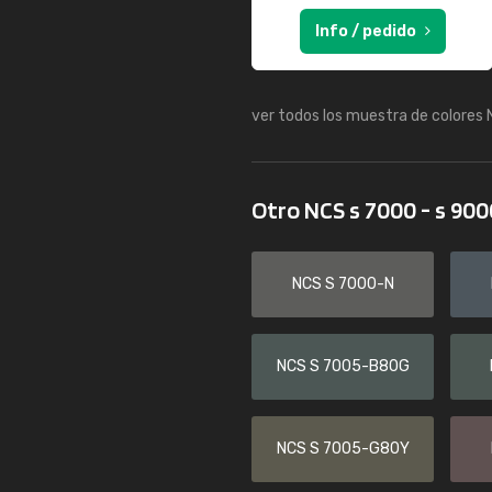
Info / pedido
ver todos los muestra de colores
Otro NCS s 7000 - s 90
NCS S 7000-N
NCS S 7005-B80G
NCS S 7005-G80Y