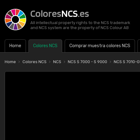
Colores
NCS
.es
All intellectual property rights to the NCS trademark
and NCS system are the property of NCS Colour AB
Home
Colores NCS
Comprar muestra colores NCS
Home
Colores NCS
NCS
NCS S 7000 - S 9000
NCS S 7010-G