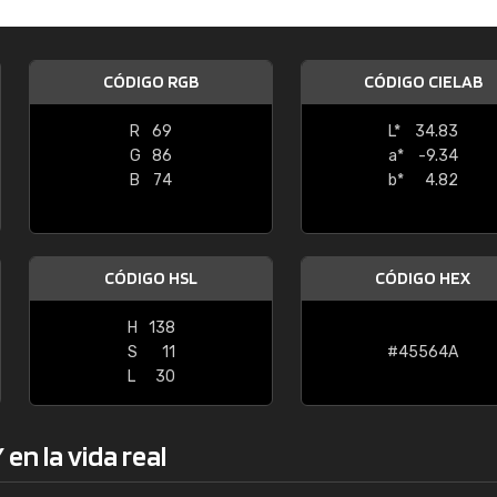
Enrique
"Buen servicio. No obstante No es fá
CÓDIGO RGB
CÓDIGO CIELAB
encontrar/comprar lo que se busca"
R
69
L*
34.83
G
86
a*
-9.34
B
74
b*
4.82
CÓDIGO HSL
CÓDIGO HEX
H
138
S
11
#45564A
L
30
en la vida real