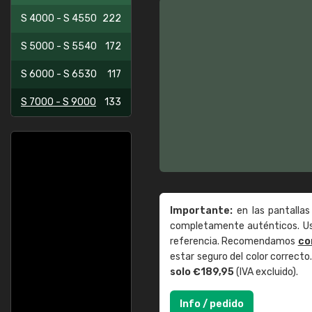
S 4000 - S 4550
222
S 5000 - S 5540
172
S 6000 - S 6530
117
S 7000 - S 9000
133
Importante:
en las pantallas
completamente auténticos. Use
referencia. Recomendamos
co
estar seguro del color correct
solo €189,95
(IVA excluido).
Info / pedido