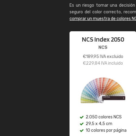
Es un riesgo tomar una decisión 
seguro del color correcto, reco
comprar un muestra de colores N
NCS Index 2050
NCS
€
189,95
IVA excluido
€
229,84
IVA incluido
2.050 colores NCS
29,5 x 4,5 cm
10 colores por página