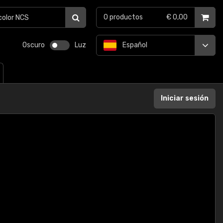
0
productos
€ 0,00
Oscuro
Luz
Español
Iniciar sesión