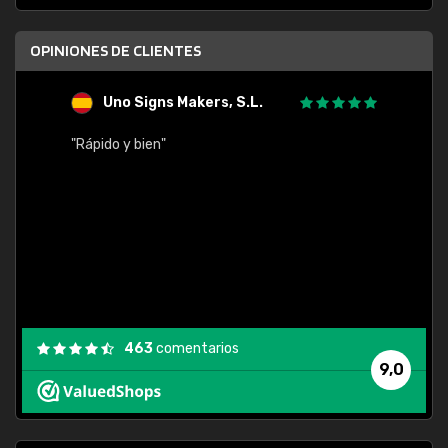
OPINIONES DE CLIENTES
Uno Signs Makers, S.L.
s
"Rápido y bien"
"Buen 
consu
463
comentarios
9,0