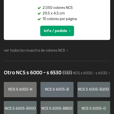
2.050 colores NCS
29,5 x 4,5 cm
10 colores por página
Info / pedido
ver todos los muestra de colores NCS
Otro NCS s 6000 - s 6530
(117)
todos NCS s 6000 - s 6530
NCS S 6000-N
NCS S 6005-B
NCS S 6005-B20G
NCS S 6005-B50G
NCS S 6005-B80G
NCS S 6005-G