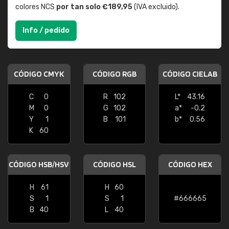
colores NCS
por tan solo €189,95
(IVA excluido).
Info / pedido
CÓDIGO CMYK
CÓDIGO RGB
CÓDIGO CIELAB
C
0
R
102
L*
43.16
M
0
G
102
a*
-0.2
Y
1
B
101
b*
0.56
K
60
CÓDIGO HSB/HSV
CÓDIGO HSL
CÓDIGO HEX
H
61
H
60
S
1
S
1
#666665
B
40
L
40