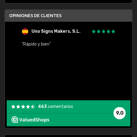
OPINIONES DE CLIENTES
Uno Signs Makers, S.L.
s
"Rápido y bien"
"Buen 
consu
463
comentarios
9,0