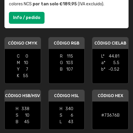
colores NCS
por tan solo €189,95
(IVA excluido).
Info / pedido
CÓDIGO CMYK
CÓDIGO RGB
CÓDIGO CIELAB
C
0
R
115
L*
44.81
M
10
G
103
a*
5.5
Y
7
B
107
b*
-0.52
K
55
CÓDIGO HSB/HSV
CÓDIGO HSL
CÓDIGO HEX
H
338
H
340
S
10
S
6
#73676B
B
45
L
43