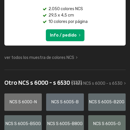
2.050 colores NCS
29,5 x 4,5 cm
10 colores por página
Info / pedido
ver todos los muestra de colores NCS
Otro NCS s 6000 - s 6530
(117)
todos NCS s 6000 - s 6530
NCS S 6000-N
NCS S 6005-B
NCS S 6005-B20G
NCS S 6005-B50G
NCS S 6005-B80G
NCS S 6005-G