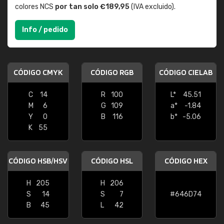
colores NCS
por tan solo €189,95
(IVA excluido).
Info / pedido
CÓDIGO CMYK
CÓDIGO RGB
CÓDIGO CIELAB
C
14
R
100
L*
45.51
M
6
G
109
a*
-1.84
Y
0
B
116
b*
-5.06
K
55
CÓDIGO HSB/HSV
CÓDIGO HSL
CÓDIGO HEX
H
205
H
206
S
14
S
7
#646D74
B
45
L
42