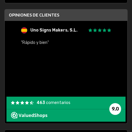
OPINIONES DE CLIENTES
Uno Signs Makers, S.L.
s
"Rápido y bien"
"Buen 
consu
463
comentarios
9,0