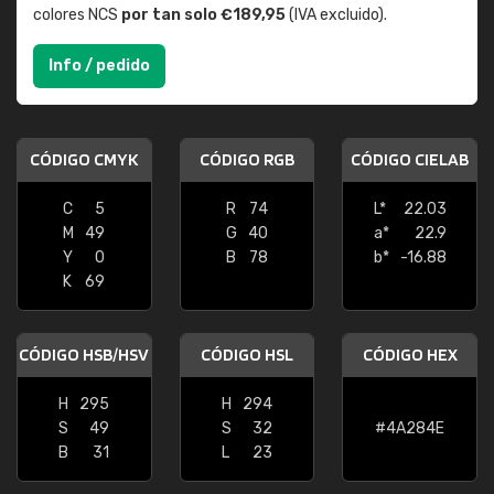
colores NCS
por tan solo €189,95
(IVA excluido).
Info / pedido
CÓDIGO CMYK
CÓDIGO RGB
CÓDIGO CIELAB
C
5
R
74
L*
22.03
M
49
G
40
a*
22.9
Y
0
B
78
b*
-16.88
K
69
CÓDIGO HSB/HSV
CÓDIGO HSL
CÓDIGO HEX
H
295
H
294
S
49
S
32
#4A284E
B
31
L
23