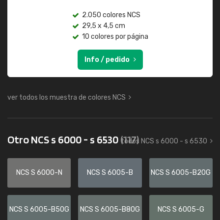
2.050 colores NCS
29,5 x 4,5 cm
10 colores por página
Info / pedido
ver todos los muestra de colores NCS
Otro NCS s 6000 - s 6530
(117)
todos NCS s 6000 - s 6530
NCS S 6000-N
NCS S 6005-B
NCS S 6005-B20G
NCS S 6005-B50G
NCS S 6005-B80G
NCS S 6005-G