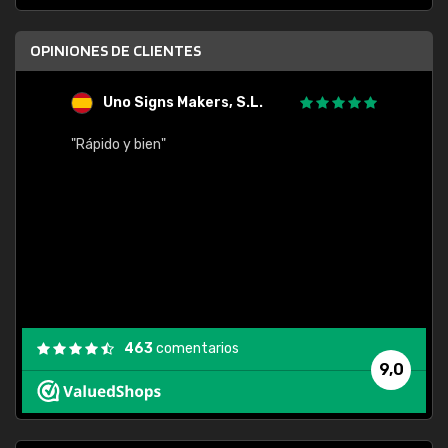
OPINIONES DE CLIENTES
Uno Signs Makers, S.L.
s
"Rápido y bien"
"Buen 
consu
463
comentarios
9,0