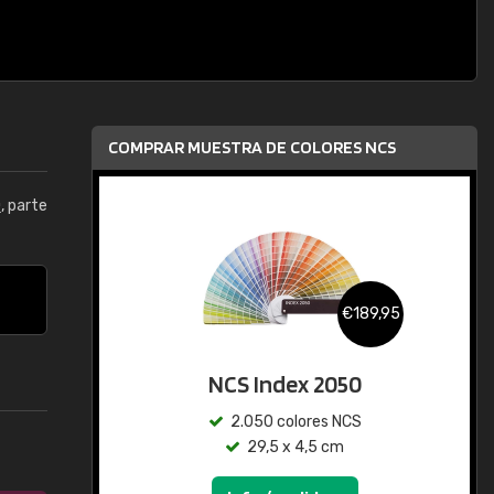
COMPRAR MUESTRA DE COLORES NCS
0
, parte
€189,95
NCS Index 2050
2.050 colores NCS
29,5 x 4,5 cm