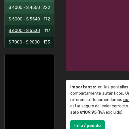
S 4000 - S 4550
222
S 5000 - S 5540
172
S 6000 - S 6530
117
S 7000 - S 9000
133
Importante:
en las pantallas
completamente auténticos. Use
referencia. Recomendamos
co
estar seguro del color correct
solo €189,95
(IVA excluido).
Info / pedido