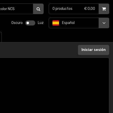
0
productos
€ 0,00
Oscuro
Luz
Español
Iniciar sesión