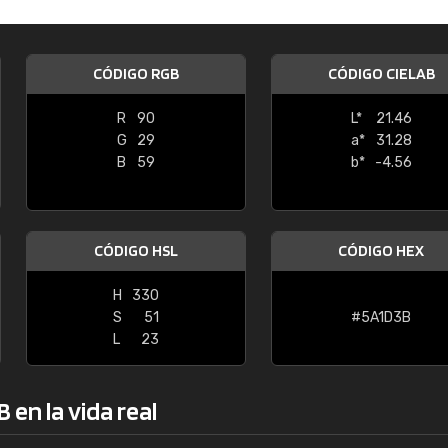
Enrique
"Buen servicio. No obstante No es fá
CÓDIGO RGB
CÓDIGO CIELAB
encontrar/comprar lo que se busca"
R
90
L*
21.46
G
29
a*
31.28
B
59
b*
-4.56
CÓDIGO HSL
CÓDIGO HEX
H
330
S
51
#5A1D3B
L
23
en la vida real