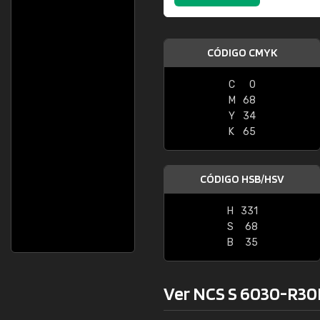
CÓDIGO CMYK
C
0
M
68
Y
34
K
65
CÓDIGO HSB/HSV
H
331
S
68
B
35
Ver NCS S 6030-R30B 