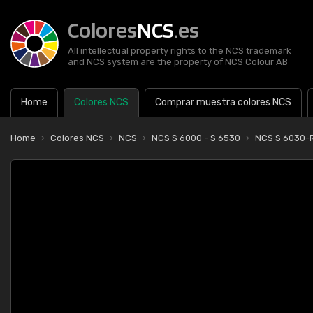
Colores
NCS
.es
All intellectual property rights to the NCS trademark
and NCS system are the property of NCS Colour AB
Home
Colores NCS
Comprar muestra colores NCS
Home
Colores NCS
NCS
NCS S 6000 - S 6530
NCS S 6030-