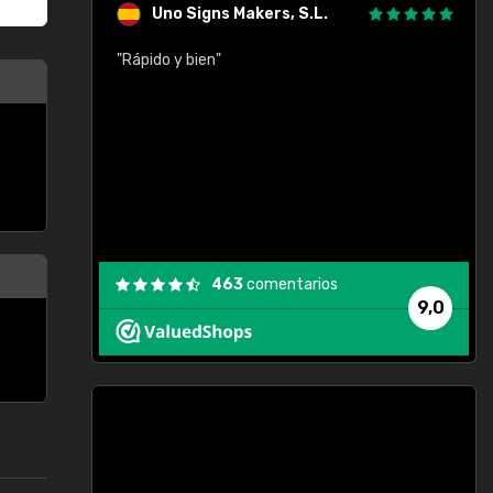
Uno Signs Makers, S.L.
cil
"Rápido y bien"
"
c
463
comentarios
9,0