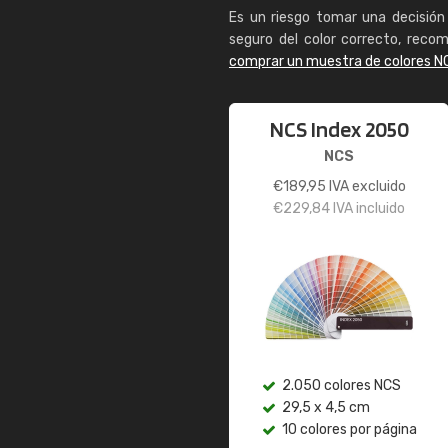
Es un riesgo tomar una decisión 
seguro del color correcto, reco
comprar un muestra de colores N
NCS Index 2050
NCS
€
189,95
IVA excluido
€
229,84
IVA incluido
2.050 colores NCS
29,5 x 4,5 cm
10 colores por página