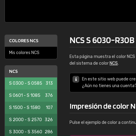
NCS S 6030-R30B
COLORES NCS
Mis colores NCS
Esta página muestra el color NC
del sistema de color
NCS
.
NCS
En este sitio web puede cre
S 0300 - S 0585
313
¿Aún no tienes una cuenta
S 0601 - S 1085
376
Impresión de color 
S 1500 - S 1580
107
S 2000 - S 2570
326
Pulse el ejemplo de color a contin
S 3000 - S 3560
286