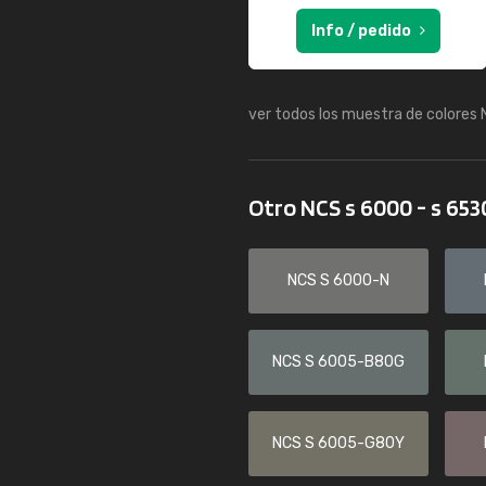
Info / pedido
ver todos los muestra de colores
Otro NCS s 6000 - s 65
NCS S 6000-N
NCS S 6005-B80G
NCS S 6005-G80Y