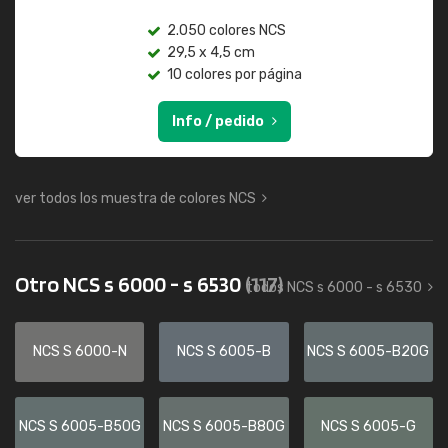
2.050 colores NCS
29,5 x 4,5 cm
10 colores por página
Info / pedido
ver todos los muestra de colores NCS
Otro NCS s 6000 - s 6530
(117)
todos NCS s 6000 - s 6530
NCS S 6000-N
NCS S 6005-B
NCS S 6005-B20G
NCS S 6005-B50G
NCS S 6005-B80G
NCS S 6005-G