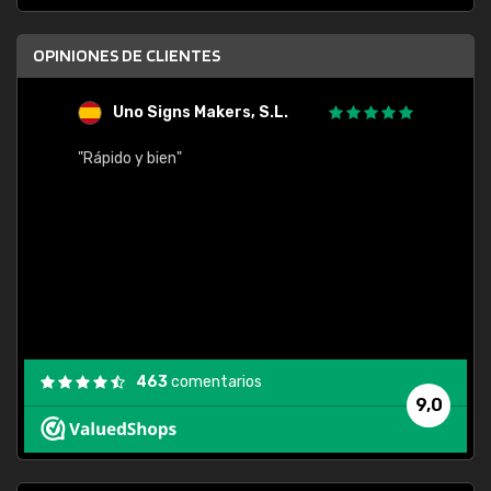
OPINIONES DE CLIENTES
Uno Signs Makers, S.L.
s
"Rápido y bien"
"Buen 
consu
463
comentarios
9,0