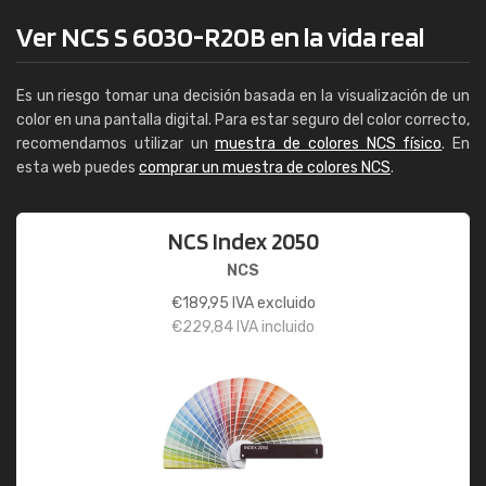
Ver NCS S 6030-R20B en la vida real
Es un riesgo tomar una decisión basada en la visualización de un
color en una pantalla digital. Para estar seguro del color correcto,
recomendamos utilizar un
muestra de colores NCS físico
. En
esta web puedes
comprar un muestra de colores NCS
.
NCS Index 2050
NCS
€
189,95
IVA excluido
€
229,84
IVA incluido