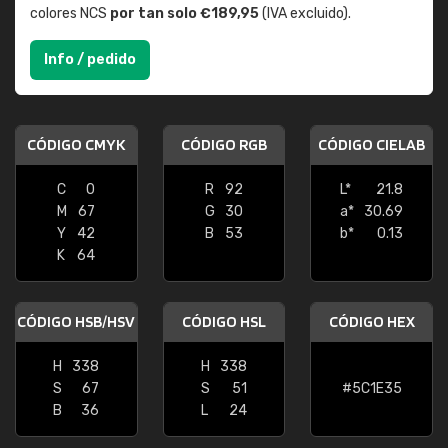
colores NCS
por tan solo €189,95
(IVA excluido).
Info / pedido
CÓDIGO CMYK
CÓDIGO RGB
CÓDIGO CIELAB
C
0
R
92
L*
21.8
M
67
G
30
a*
30.69
Y
42
B
53
b*
0.13
K
64
CÓDIGO HSB/HSV
CÓDIGO HSL
CÓDIGO HEX
H
338
H
338
S
67
S
51
#5C1E35
B
36
L
24