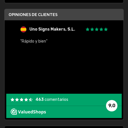
OPINIONES DE CLIENTES
Uno Signs Makers, S.L.
s
"Rápido y bien"
"Buen 
consu
463
comentarios
9,0