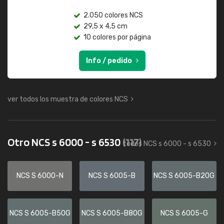
2.050 colores NCS
29,5 x 4,5 cm
10 colores por página
Info / pedido
ver todos los muestra de colores NCS
Otro NCS s 6000 - s 6530
(117)
todos NCS s 6000 - s 6530
NCS S 6000-N
NCS S 6005-B
NCS S 6005-B20G
NCS S 6005-B50G
NCS S 6005-B80G
NCS S 6005-G