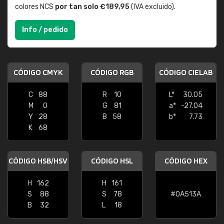
colores NCS
por tan solo €189,95
(IVA excluido).
Info / pedido
CÓDIGO CMYK
CÓDIGO RGB
CÓDIGO CIELAB
C
88
R
10
L*
30.05
M
0
G
81
a*
-27.04
Y
28
B
58
b*
7.73
K
68
CÓDIGO HSB/HSV
CÓDIGO HSL
CÓDIGO HEX
H
162
H
161
S
88
S
78
#0A513A
B
32
L
18