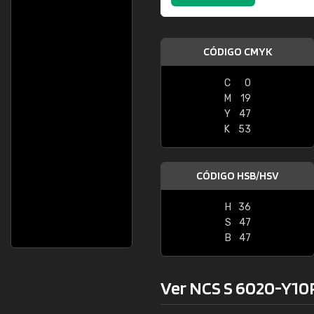
CÓDIGO CMYK
C
0
M
19
Y
47
K
53
CÓDIGO HSB/HSV
H
36
S
47
B
47
Ver NCS S 6020-Y10R 