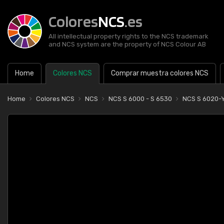
Colores
NCS
.es
All intellectual property rights to the NCS trademark
and NCS system are the property of NCS Colour AB
Home
Colores NCS
Comprar muestra colores NCS
Home
Colores NCS
NCS
NCS S 6000 - S 6530
NCS S 6020-