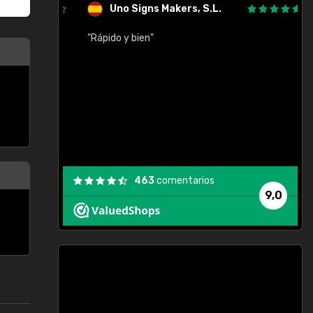
Uno Signs Makers, S.L.
cil
"Rápido y bien"
"
c
463
comentarios
9,0