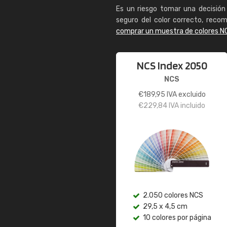
Es un riesgo tomar una decisión 
seguro del color correcto, reco
comprar un muestra de colores N
NCS Index 2050
NCS
€
189,95
IVA excluido
€
229,84
IVA incluido
2.050 colores NCS
29,5 x 4,5 cm
10 colores por página