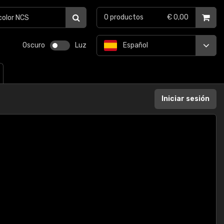
0
productos
€ 0,00
Oscuro
Luz
Español
Iniciar sesión