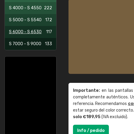
S 4000 - S 4550
222
S 5000 - S 5540
172
S 6000 - S 6530
117
S 7000 - S 9000
133
Importante:
en las pantallas
completamente auténticos. Use
referencia. Recomendamos
co
estar seguro del color correct
solo €189,95
(IVA excluido).
Info / pedido