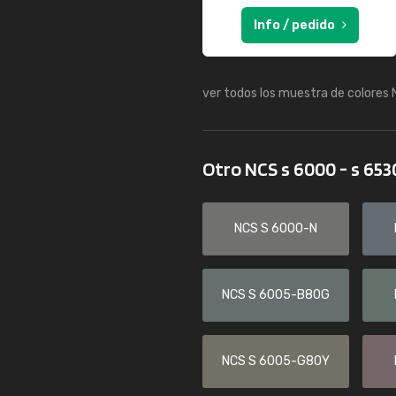
Info / pedido
ver todos los muestra de colores
Otro NCS s 6000 - s 65
NCS S 6000-N
NCS S 6005-B80G
NCS S 6005-G80Y