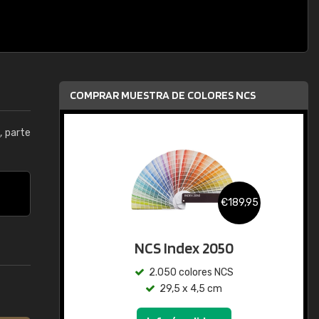
COMPRAR MUESTRA DE COLORES NCS
0
, parte
€189,95
NCS Index 2050
2.050 colores NCS
29,5 x 4,5 cm