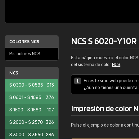
NCS S 6020-Y10R
COLORES NCS
Mis colores NCS
Esta página muestra el color NC
del sistema de color
NCS
.
NCS
En este sitio web puede cre
S 0300 - S 0585
313
¿Aún no tienes una cuenta
S 0601 - S 1085
376
Impresión de color 
S 1500 - S 1580
107
S 2000 - S 2570
326
Pulse el ejemplo de color a contin
S 3000 - S 3560
286