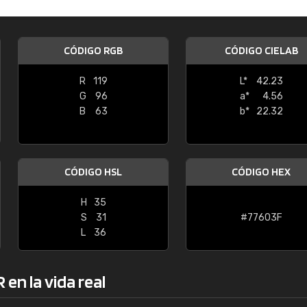
Enrique
"Buen servicio. No obstante No es fá
CÓDIGO RGB
CÓDIGO CIELAB
encontrar/comprar lo que se busca"
R
119
L*
42.23
G
96
a*
4.56
B
63
b*
22.32
CÓDIGO HSL
CÓDIGO HEX
H
35
S
31
#77603F
L
36
en la vida real