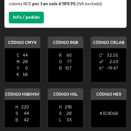
colores NCS
por tan solo €189,95
(IVA excluido).
Info / pedido
CÓDIGO CMYK
CÓDIGO RGB
CÓDIGO CIELAB
C
44
R
60
L*
32.55
M
28
G
77
a*
2.03
Y
0
B
107
b*
-19.47
K
58
CÓDIGO HSB/HSV
CÓDIGO HSL
CÓDIGO HEX
H
220
H
218
S
44
S
28
#3C4D6B
B
42
L
33