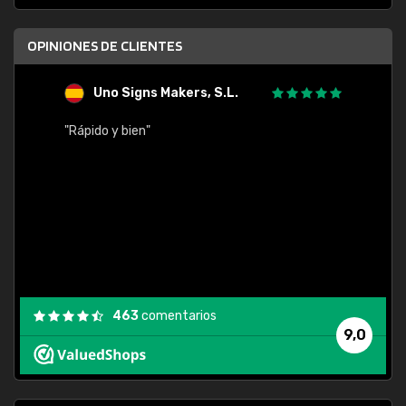
OPINIONES DE CLIENTES
Uno Signs Makers, S.L.
s
"Rápido y bien"
"Buen 
consu
463
comentarios
9,0