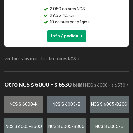
2.050 colores NCS
29,5 x 4,5 cm
10 colores por página
Info / pedido
ver todos los muestra de colores NCS
Otro NCS s 6000 - s 6530
(117)
todos NCS s 6000 - s 6530
NCS S 6000-N
NCS S 6005-B
NCS S 6005-B20G
NCS S 6005-B50G
NCS S 6005-B80G
NCS S 6005-G