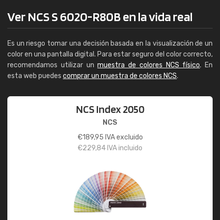
Ver NCS S 6020-R80B en la vida real
Es un riesgo tomar una decisión basada en la visualización de un
color en una pantalla digital. Para estar seguro del color correcto,
recomendamos utilizar un
muestra de colores NCS físico
. En
esta web puedes
comprar un muestra de colores NCS
.
NCS Index 2050
NCS
€
189,95
IVA excluido
€
229,84
IVA incluido