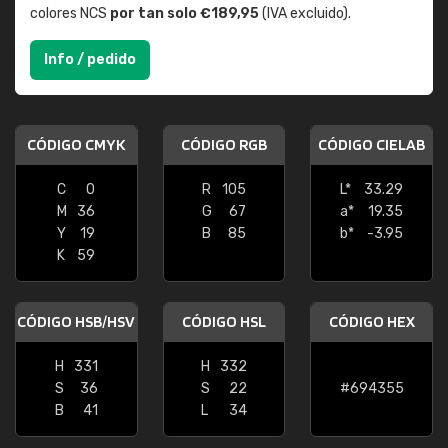
colores NCS
por tan solo €189,95
(IVA excluido).
Info / pedido
CÓDIGO CMYK
CÓDIGO RGB
CÓDIGO CIELAB
C
0
R
105
L*
33.29
M
36
G
67
a*
19.35
Y
19
B
85
b*
-3.95
K
59
CÓDIGO HSB/HSV
CÓDIGO HSL
CÓDIGO HEX
H
331
H
332
S
36
S
22
#694355
B
41
L
34