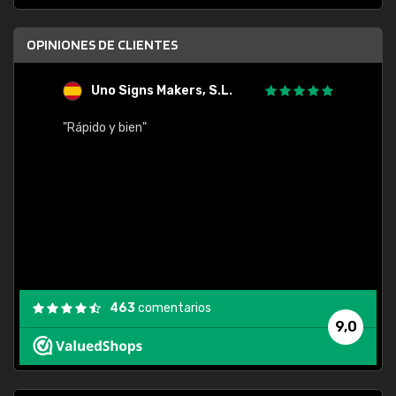
OPINIONES DE CLIENTES
Uno Signs Makers, S.L.
s
"Rápido y bien"
"Buen 
consu
463
comentarios
9,0