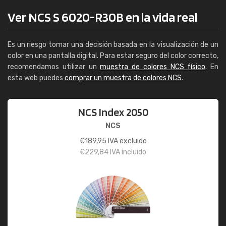
Ver NCS S 6020-R30B en la vida real
Es un riesgo tomar una decisión basada en la visualización de un
color en una pantalla digital. Para estar seguro del color correcto,
recomendamos utilizar un
muestra de colores NCS físico
. En
esta web puedes
comprar un muestra de colores NCS
.
NCS Index 2050
NCS
€
189,95
IVA excluido
€
229,84
IVA incluido