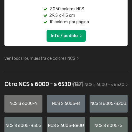
2.050 colores NCS
29,5 x 4,5 cm
10 colores por página
Info / pedido
ver todos los muestra de colores NCS
Otro NCS s 6000 - s 6530
(117)
todos NCS s 6000 - s 6530
NCS S 6000-N
NCS S 6005-B
NCS S 6005-B20G
NCS S 6005-B50G
NCS S 6005-B80G
NCS S 6005-G