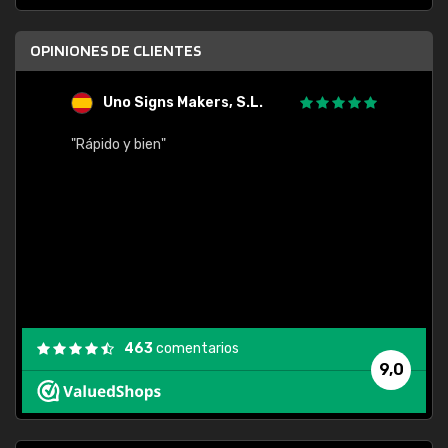
OPINIONES DE CLIENTES
Uno Signs Makers, S.L.
s
"Rápido y bien"
"Buen 
consu
463
comentarios
9,0