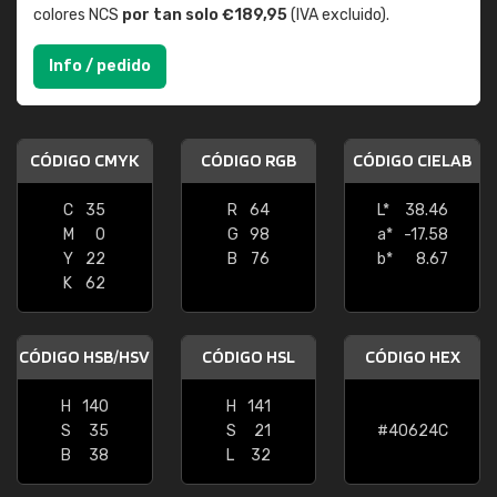
colores NCS
por tan solo €189,95
(IVA excluido).
Info / pedido
CÓDIGO CMYK
CÓDIGO RGB
CÓDIGO CIELAB
C
35
R
64
L*
38.46
M
0
G
98
a*
-17.58
Y
22
B
76
b*
8.67
K
62
CÓDIGO HSB/HSV
CÓDIGO HSL
CÓDIGO HEX
H
140
H
141
S
35
S
21
#40624C
B
38
L
32