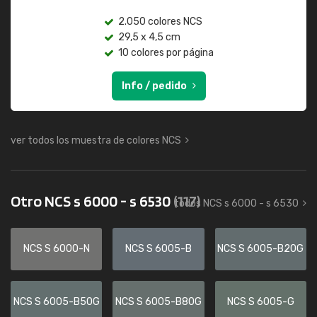
2.050 colores NCS
29,5 x 4,5 cm
10 colores por página
Info / pedido
ver todos los muestra de colores NCS
Otro NCS s 6000 - s 6530
(117)
todos NCS s 6000 - s 6530
NCS S 6000-N
NCS S 6005-B
NCS S 6005-B20G
NCS S 6005-B50G
NCS S 6005-B80G
NCS S 6005-G