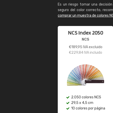
Es un riesgo tomar una decisión 
seguro del color correcto, reco
comprar un muestra de colores N
NCS Index 2050
NCS
€
189,95
IVA excluido
€
229,84
IVA incluido
2.050 colores NCS
29,5 x 4,5 cm
10 colores por página