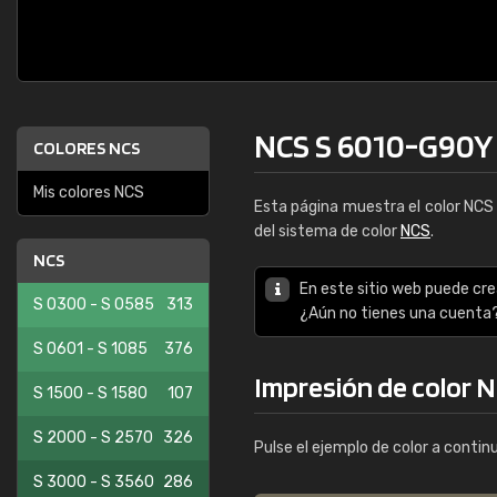
NCS S 6010-G90Y
COLORES NCS
Mis colores NCS
Esta página muestra el color NC
del sistema de color
NCS
.
NCS
En este sitio web puede cre
S 0300 - S 0585
313
¿Aún no tienes una cuenta
S 0601 - S 1085
376
Impresión de color 
S 1500 - S 1580
107
S 2000 - S 2570
326
Pulse el ejemplo de color a contin
S 3000 - S 3560
286