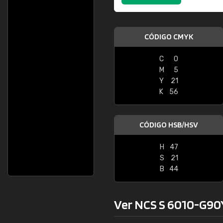
CÓDIGO CMYK
C
0
M
5
Y
21
K
56
CÓDIGO HSB/HSV
H
47
S
21
B
44
Ver NCS S 6010-G90Y 