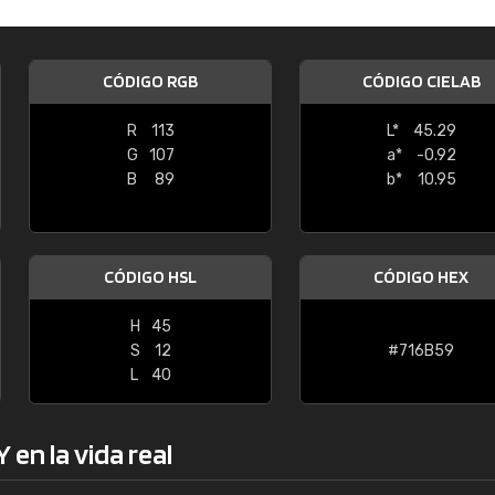
Enrique
"Buen servicio. No obstante No es fá
CÓDIGO RGB
CÓDIGO CIELAB
encontrar/comprar lo que se busca"
R
113
L*
45.29
G
107
a*
-0.92
B
89
b*
10.95
CÓDIGO HSL
CÓDIGO HEX
H
45
S
12
#716B59
L
40
en la vida real