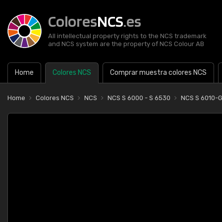
Colores
NCS
.es
All intellectual property rights to the NCS trademark
and NCS system are the property of NCS Colour AB
Home
Colores NCS
Comprar muestra colores NCS
Home
Colores NCS
NCS
NCS S 6000 - S 6530
NCS S 6010-