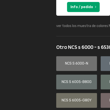
Info / pedido
ver todos los muestra de colores
Otro NCS s 6000 - s 65
NCS S 6000-N
NCS S 6005-B80G
NCS S 6005-G80Y