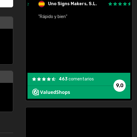
Uno Signs Makers, S.L.
cil
"Rápido y bien"
"
c
463
comentarios
9,0