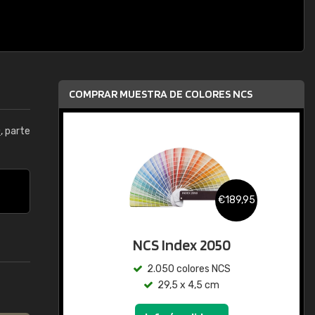
COMPRAR MUESTRA DE COLORES NCS
0
, parte
€189,95
NCS Index 2050
2.050 colores NCS
29,5 x 4,5 cm