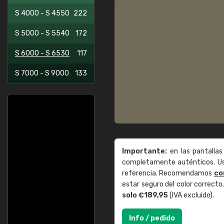
S 4000 - S 4550
222
S 5000 - S 5540
172
S 6000 - S 6530
117
S 7000 - S 9000
133
Importante:
en las pantallas
completamente auténticos. Use
referencia. Recomendamos
co
estar seguro del color correct
solo €189,95
(IVA excluido).
Info / pedido