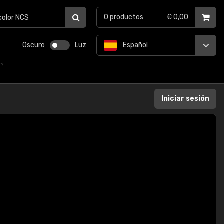
0
productos
€ 0,00
Oscuro
Luz
Español
Iniciar sesión