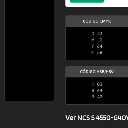
CÓDIGO CMYK
C
23
M
0
Y
64
K
58
CÓDIGO HSB/HSV
H
83
S
64
B
42
Ver NCS S 4550-G40Y 