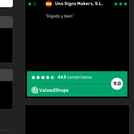
Uno Signs Makers, S.L.
cil
"Rápido y bien"
"
c
463
comentarios
9,0