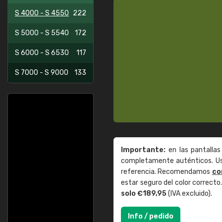
S 4000 - S 4550
222
S 5000 - S 5540
172
S 6000 - S 6530
117
S 7000 - S 9000
133
Importante:
en las pantallas
completamente auténticos. Use
referencia. Recomendamos
co
estar seguro del color correct
solo €189,95
(IVA excluido).
Info / pedido