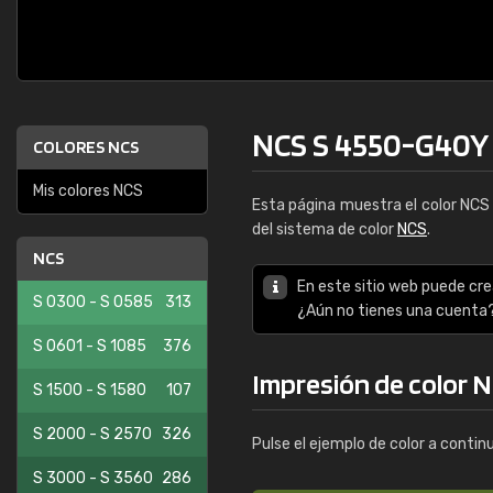
NCS S 4550-G40Y
COLORES NCS
Mis colores NCS
Esta página muestra el color NC
del sistema de color
NCS
.
NCS
En este sitio web puede cre
S 0300 - S 0585
313
¿Aún no tienes una cuenta
S 0601 - S 1085
376
Impresión de color 
S 1500 - S 1580
107
S 2000 - S 2570
326
Pulse el ejemplo de color a contin
S 3000 - S 3560
286