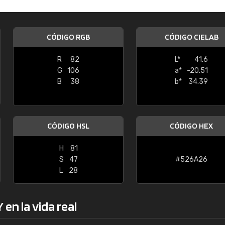
Enrique
"Buen servicio. No obstante No es fá
CÓDIGO RGB
CÓDIGO CIELAB
encontrar/comprar lo que se busca"
R
82
L*
41.6
G
106
a*
-20.51
B
38
b*
34.39
CÓDIGO HSL
CÓDIGO HEX
H
81
S
47
#526A26
L
28
en la vida real