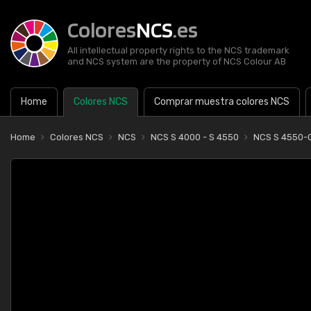
Colores
NCS
.es
All intellectual property rights to the NCS trademark
and NCS system are the property of NCS Colour AB
Home
Colores NCS
Comprar muestra colores NCS
Home
Colores NCS
NCS
NCS S 4000 - S 4550
NCS S 4550-