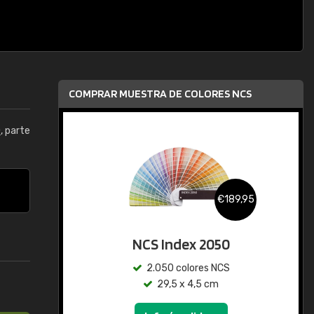
COMPRAR MUESTRA DE COLORES NCS
0
, parte
€189,95
NCS Index 2050
2.050 colores NCS
29,5 x 4,5 cm