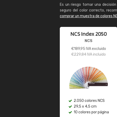
Es un riesgo tomar una decisión 
seguro del color correcto, reco
comprar un muestra de colores N
NCS Index 2050
NCS
€
189,95
IVA excluido
€
229,84
IVA incluido
2.050 colores NCS
29,5 x 4,5 cm
10 colores por página