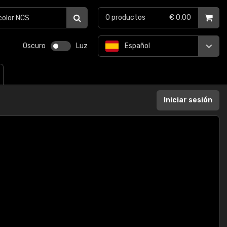
0
productos
€ 0,00
Oscuro
Luz
Español
Iniciar sesión