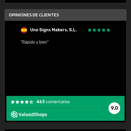
OPINIONES DE CLIENTES
Uno Signs Makers, S.L.
s
"Rápido y bien"
"Buen 
consu
463
comentarios
9,0