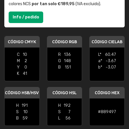
colores NCS
por tan solo €189,95
(IVA excluido).
Info / pedido
CÓDIGO CMYK
CÓDIGO RGB
CÓDIGO CIELAB
C
10
R
136
L*
60.47
M
2
G
148
a*
-3.67
Y
0
B
151
b*
-3.07
K
41
CÓDIGO HSB/HSV
CÓDIGO HSL
CÓDIGO HEX
H
191
H
192
S
10
S
7
#889497
B
59
L
56