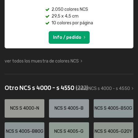
2.050 colores NCS
29,5 x 4,5 cm
10 colores por página
Info / pedido
ver todos los muestra de colores NCS
Otro NCS s 4000 - s 4550
(222)
todos NCS s 4000 - s 4550
NCS S 4000-N
NCS S 4005-B
NCS S 4005-B50G
NCS S 4005-B80G
NCS S 4005-G
NCS S 4005-G20Y