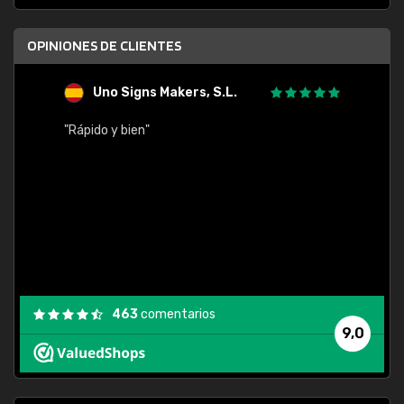
OPINIONES DE CLIENTES
Uno Signs Makers, S.L.
s
"Rápido y bien"
"Buen 
consu
463
comentarios
9,0