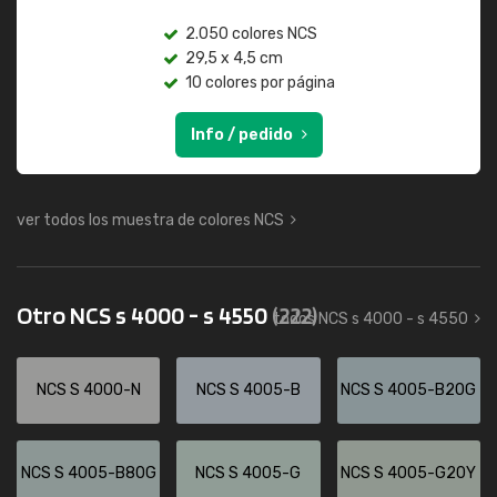
2.050 colores NCS
29,5 x 4,5 cm
10 colores por página
Info / pedido
ver todos los muestra de colores NCS
Otro NCS s 4000 - s 4550
(222)
todos NCS s 4000 - s 4550
NCS S 4000-N
NCS S 4005-B
NCS S 4005-B20G
NCS S 4005-B80G
NCS S 4005-G
NCS S 4005-G20Y