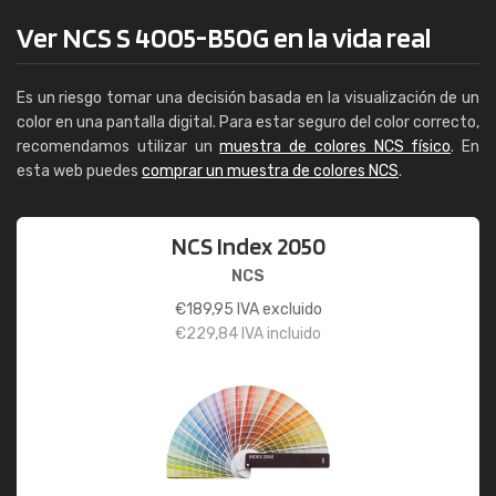
Ver NCS S 4005-B50G en la vida real
Es un riesgo tomar una decisión basada en la visualización de un
color en una pantalla digital. Para estar seguro del color correcto,
recomendamos utilizar un
muestra de colores NCS físico
. En
esta web puedes
comprar un muestra de colores NCS
.
NCS Index 2050
NCS
€
189,95
IVA excluido
€
229,84
IVA incluido