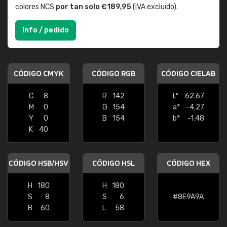
colores NCS
por tan solo €189,95
(IVA excluido).
Info / pedido
CÓDIGO CMYK
CÓDIGO RGB
CÓDIGO CIELAB
C
8
R
142
L*
62.67
M
0
G
154
a*
-4.27
Y
0
B
154
b*
-1.48
K
40
CÓDIGO HSB/HSV
CÓDIGO HSL
CÓDIGO HEX
H
180
H
180
S
8
S
6
#8E9A9A
B
60
L
58