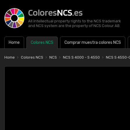
Colores
NCS
.es
All intellectual property rights to the NCS trademark
and NCS system are the property of NCS Colour AB
Home
Colores NCS
Comprar muestra colores NCS
Home
Colores NCS
NCS
NCS S 4000 - S 4550
NCS S 4550-