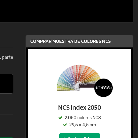
COMPRAR MUESTRA DE COLORES NCS
0
, parte
€189,95
NCS Index 2050
2.050 colores NCS
29,5 x 4,5 cm