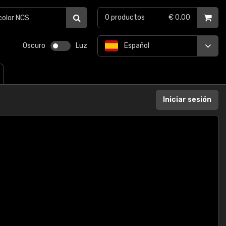
0
productos
€ 0,00
Oscuro
Luz
Español
Iniciar sesión