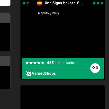
Uno Signs Makers, S.L.
cil
"Rápido y bien"
"
c
463
comentarios
9,0