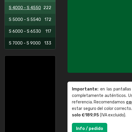
S 4000 - S 4550
222
S 5000 - S 5540
172
S 6000 - S 6530
117
S 7000 - S 9000
133
Importante:
en las pantallas
completamente auténticos. Use
referencia. Recomendamos
co
estar seguro del color correct
solo €189,95
(IVA excluido).
Info / pedido