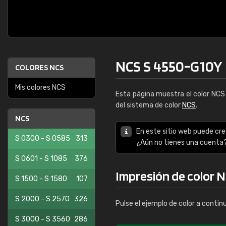
NCS S 4550-G10Y
COLORES NCS
Mis colores NCS
Esta página muestra el color NC
del sistema de color
NCS
.
NCS
En este sitio web puede cre
S 0300 - S 0585
313
¿Aún no tienes una cuenta
S 0601 - S 1085
376
Impresión de color 
S 1500 - S 1580
107
S 2000 - S 2570
326
Pulse el ejemplo de color a contin
S 3000 - S 3560
286