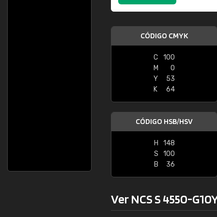
CÓDIGO CMYK
C
100
M
0
Y
53
K
64
CÓDIGO HSB/HSV
H
148
S
100
B
36
Ver NCS S 4550-G10Y 