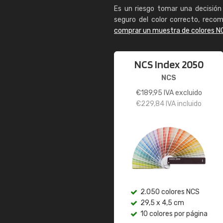
Es un riesgo tomar una decisión 
seguro del color correcto, reco
comprar un muestra de colores N
NCS Index 2050
NCS
€
189,95
IVA excluido
€
229,84
IVA incluido
2.050 colores NCS
29,5 x 4,5 cm
10 colores por página