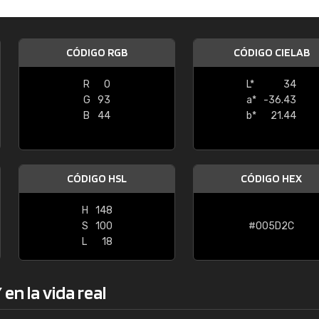
Enrique
"Buen servicio. No obstante No es fá
CÓDIGO RGB
CÓDIGO CIELAB
encontrar/comprar lo que se busca"
R
0
L*
34
G
93
a*
-36.43
B
44
b*
21.44
CÓDIGO HSL
CÓDIGO HEX
H
148
S
100
#005D2C
L
18
en la vida real